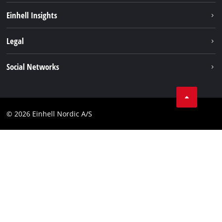
Bærekraft
Einhell Insights
Batterisystem
Om oss
Legal
Service
Einhell i verden
Impressum
Social Networks
Datavern
Linkedin
Kontakt
Compliance
© 2026 Einhell Nordic A/S