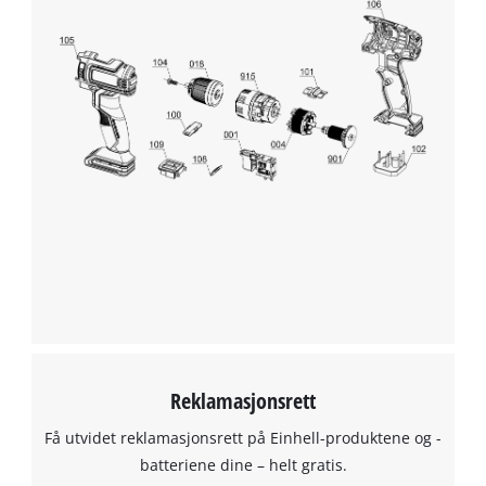
We need your consent to load the
Google Maps service!
This content is not permitted to load due
to trackers that are not disclosed to the
visitor. The website owner needs to setup
the site with their CMP to add this content
to the list of technologies used.
Powered by
Usercentrics Consent
Management Platform
Reklamasjonsrett
Få utvidet reklamasjonsrett på Einhell-produktene og -
batteriene dine – helt gratis.