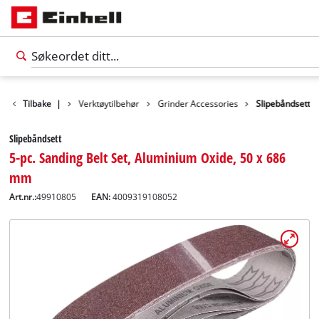
Tilbake
Tilbehør
|
Verktøytilbehør
Grinder Accessories
Slipebåndsett
Slipebåndsett
5-pc. Sanding Belt Set, Aluminium Oxide, 50 x 686
mm
Art.nr.:
49910805
EAN:
4009319108052
Norsk
NO
Norsk