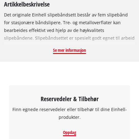
Artikkelbeskrivelse
Det originale Einhell slipebåndsett består av fem slipebånd
for stasjonære båndslipere. Tre- og metalloverflater kan
bearbeides effektivt ved hjelp av de høykvalitets
slipebåndene. Slipebåndsettet er spesielt godt egnet til arbeid
med Einhell stasjonære båndslipere TC-US 350, TH-US 240 og
Se mer informasjon
BT-US 240. Alle slipebåndene er 50 mm brede og 686 mm
lange. For allsidig bruk er slipebånd med stor, middels og fin
korning (2x P60 og 2x P80 og 1x P120) inkludert i leveransen.
Reservedeler & Tilbehør
Finn egnede reservedeler eller tilbehør til dine Einhell-
produkter.
Oppdag