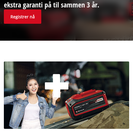
ekstra garanti på til sammen 3 år.
Registrer nå