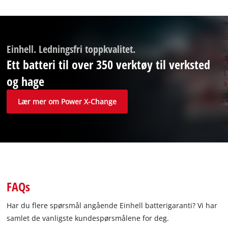
Einhell. Ledningsfri toppkvalitet.
Ett batteri til over 350 verktøy til verksted
og hage
Lær mer om Power X-Change
FAQs
Har du flere spørsmål angående Einhell batterigaranti? Vi har
samlet de vanligste kundespørsmålene for deg.