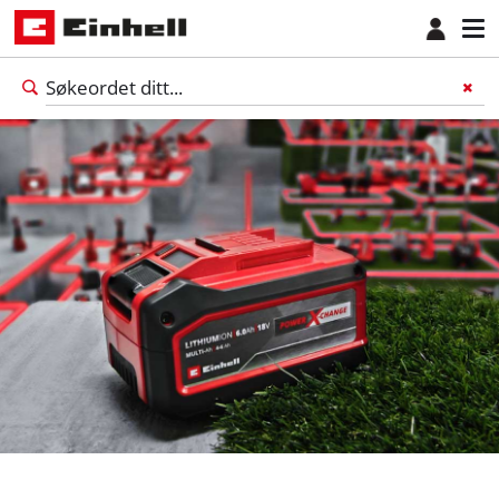
Norsk
NO
Norsk