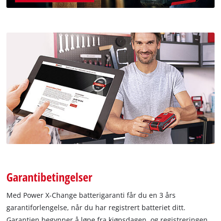
Garantibetingelser
Med Power X-Change batterigaranti får du en 3 års
garantiforlengelse, når du har registrert batteriet ditt.
Garantien begynner å løpe fra kjøpsdagen, og registreringen