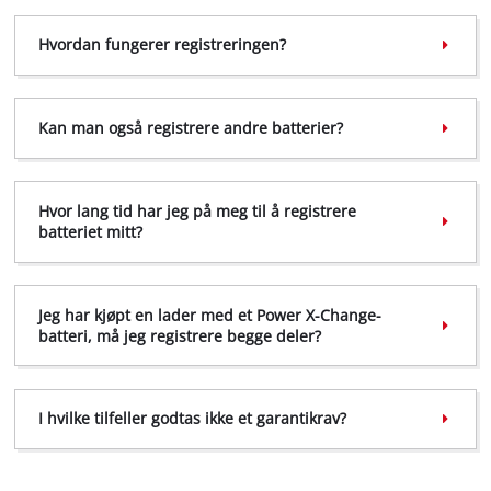
Hvordan fungerer registreringen?
Kan man også registrere andre batterier?
Hvor lang tid har jeg på meg til å registrere
batteriet mitt?
Jeg har kjøpt en lader med et Power X-Change-
batteri, må jeg registrere begge deler?
I hvilke tilfeller godtas ikke et garantikrav?