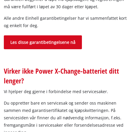
må være fullført i løpet av 30 dager etter kjøpet.
Alle andre Einhell garantibetingelser har vi sammenfattet kort
og enkelt for deg.
Les disse garantibetingelsene nå
Virker ikke Power X-Change-batteriet ditt
lenger?
Vi hjelper deg gjerne i forbindelse med servicesaker.
Du oppretter bare en servicesak og sender oss maskinen
sammen med garantisertifikatet og kjøpskvitteringen. På
servicesiden vår finner du all nødvendig informasjon, f.eks.
fremgangsmåte i servicesaker eller forsendelsesadresse ved