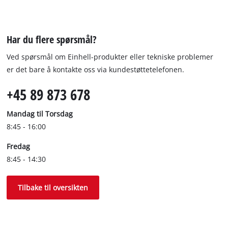
Har du flere spørsmål?
Ved spørsmål om Einhell-produkter eller tekniske problemer
er det bare å kontakte oss via kundestøttetelefonen.
+45 89 873 678
Mandag til Torsdag
8:45 - 16:00
Fredag
8:45 - 14:30
Tilbake til oversikten