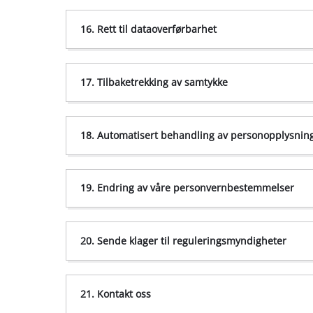
16. Rett til dataoverførbarhet
5.4 Google Analytics 4
17. Tilbaketrekking av samtykke
Behandlingsomfang
18. Automatisert behandling av personopplysnin
19. Endring av våre personvernbestemmelser
20. Sende klager til reguleringsmyndigheter
21. Kontakt oss