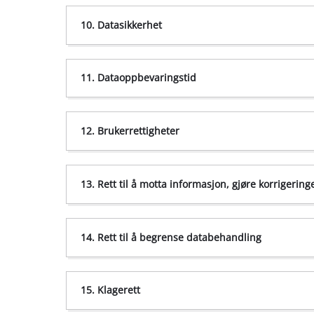
10. Datasikkerhet
Newsletter
11. Dataoppbevaringstid
https://support.google.com/ac
5.3 Google Tag Manager
https://support.microsoft.com
https://support.mozilla.org/en-U
12. Brukerrettigheter
https://support.apple.com/guide/safari/m
13. Rett til å motta informasjon, gjøre korrigering
14. Rett til å begrense databehandling
15. Klagerett