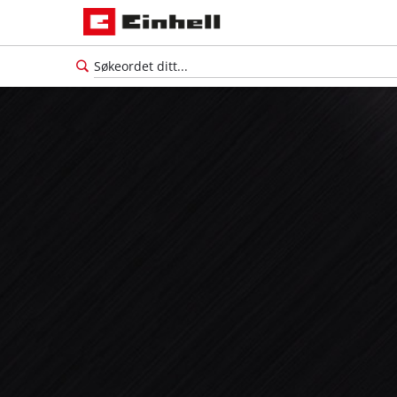
Norsk
NO
Norsk