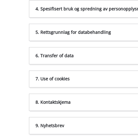
service-no@einhell.com
4. Spesifisert bruk og spredning av personopplys
5. Rettsgrunnlag for databehandling
6. Transfer of data
5.1 Teknisk administrasjon av nettstedet
7. Use of cookies
8. Kontaktskjema
5.2 Tjenesteytelser
9. Nyhetsbrev