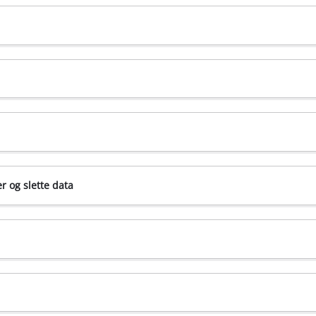
counts/answer/61416?hl=en
/en-us/help/17442/windows-internet-explorer-delete-manage-cooki
S/kb/enable-and-disable-cookies-website-preferences
anage-cookies-and-website-data-sfri11471/mac
er og slette data