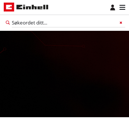
Norsk
NO
Norsk