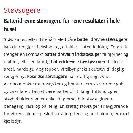
Støvsugere
Batteridrevne støvsugere for rene resultater i hele
huset
Støv, smuss eller dyrehår? Med våre
batteridrevne støvsugere
kan du rengjøre fleksibelt og effektivt – uten ledning. Enten du
trenger en kompakt
batteridrevet håndstøvsuger
til hjørner og
møbler, eller en kraftig
batteridrevet stavstøvsuger
til store
areal, harde gulv og tepper. Vi tilbyr praktisk utstyr til daglig
rengjøring.
Poseløse støvsugere
har kraftig sugeevne,
gjennomtenkte munnstykker og børster som sikrer rene gulv
og overflater. Takket være batteridrift, lang driftstid og en
støvbeholder som er enkel å tømme, blir støvsugingen
behagelig, rask og pålitelig. En kraftig støvsuger er avgjørende
for et rent hjem, spesielt for allergikere og husholdninger med
kjæledyr.