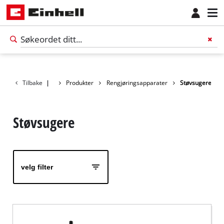
Tilbake
|
Produkter
Rengjøringsapparater
Støvsugere
Støvsugere
velg filter
Norsk
NO
Norsk