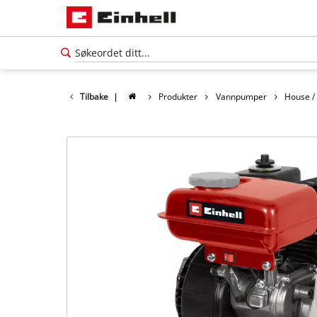
Tilbake
|
Produkter
Vannpumper
House /
Norsk
NO
Norsk