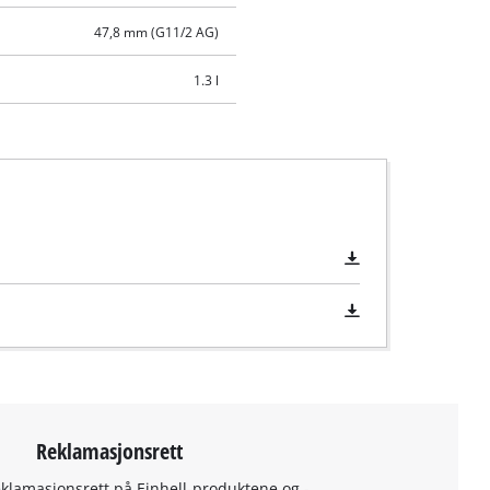
47,8 mm (G11/2 AG)
1.3 l
Reklamasjonsrett
eklamasjonsrett på Einhell-produktene og -