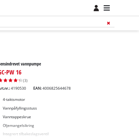
Bensindrevet vannpumpe
GC-PW 16
(3)
rt.nr.:
4190530
EAN:
4006825644678
4-taktsmotor
Vannpåfyllingsstuss
Vanntappeskrue
Oljemangelsikring
Integrert tilbakeslagsventil