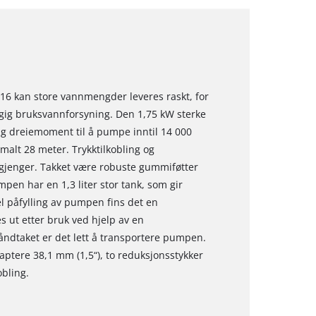
kan store vannmengder leveres raskt, for
gig bruksvannforsyning. Den 1,75 kW sterke
lig dreiemoment til å pumpe inntil 14 000
alt 28 meter. Trykktilkobling og
 gjenger. Takket være robuste gummiføtter
pen har en 1,3 liter stor tank, som gir
el påfylling av pumpen fins det en
s ut etter bruk ved hjelp av en
åndtaket er det lett å transportere pumpen.
aptere 38,1 mm (1,5“), to reduksjonsstykker
bling.