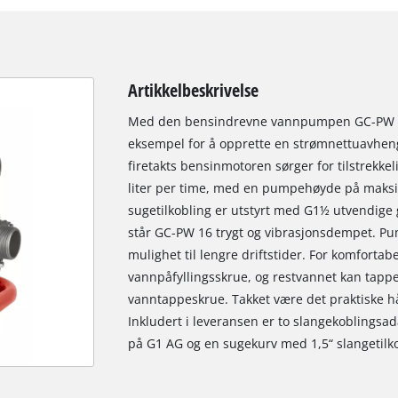
Artikkelbeskrivelse
Med den bensindrevne vannpumpen GC-PW 16 
eksempel for å opprette en strømnettuavhen
firetakts bensinmotoren sørger for tilstrekke
liter per time, med en pumpehøyde på maksim
sugetilkobling er utstyrt med G1½ utvendige
står GC-PW 16 trygt og vibrasjonsdempet. Pum
mulighet til lengre driftstider. For komfortab
vannpåfyllingsskrue, og restvannet kan tappe
vanntappeskrue. Takket være det praktiske h
Inkludert i leveransen er to slangekoblingsad
på G1 AG og en sugekurv med 1,5“ slangetilko