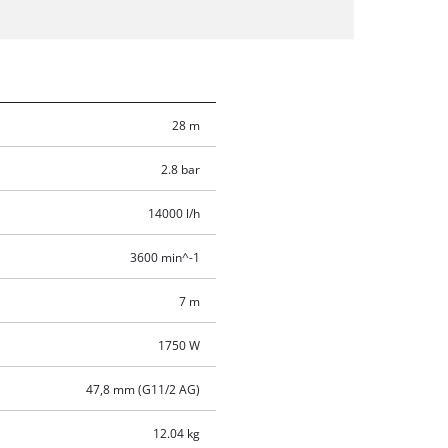
28 m
2.8 bar
14000 l/h
3600 min^-1
7 m
1750 W
47,8 mm (G11/2 AG)
12.04 kg