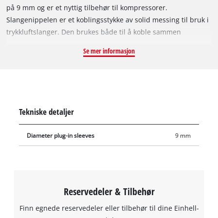
på 9 mm og er et nyttig tilbehør til kompressorer.
Slangenippelen er et koblingsstykke av solid messing til bruk i
trykkluftslanger. Den brukes både til å koble sammen
trykkluftslange og kompressor og til montering av
Se mer informasjon
trykkluftverktøy på slangen. Slangenipler brukes ved
sammenkobling av trykkluftslanger, for eksempel som
trykkluft-forlengelsesslange, veggtilkobling eller som sentral
trykkluftforsyning.
Tekniske detaljer
Diameter plug-in sleeves
9 mm
Reservedeler & Tilbehør
Finn egnede reservedeler eller tilbehør til dine Einhell-