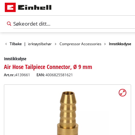
Tilbehør
Tilbake
|
Verktøytilbehør
Compressor Accessories
Innstikksdyse
Innstikksdyse
Air Hose Tailpiece Connector, Ø 9 mm
Art.nr.:
4139661
EAN:
4006825581621
Norsk
NO
Norsk