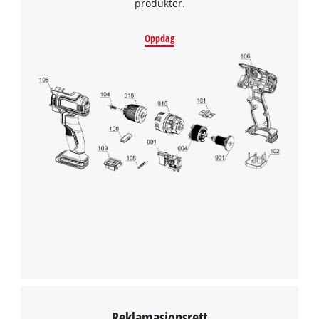
produkter.
Oppdag
We need your consent to load the
Google Maps service!
This content is not permitted to load due
to trackers that are not disclosed to the
visitor. The website owner needs to setup
the site with their CMP to add this content
to the list of technologies used.
Powered by
Usercentrics Consent
Management Platform
Reklamasjonsrett