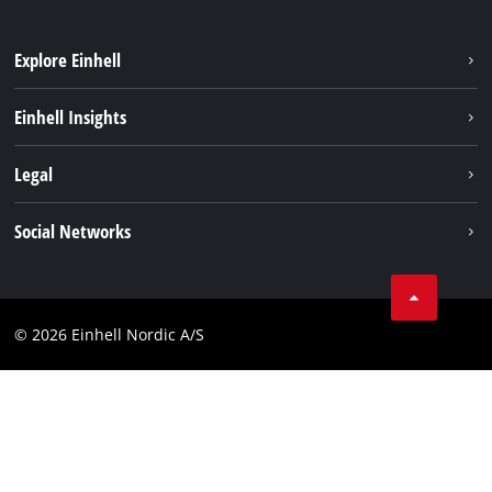
Explore Einhell
Bærekraft
Einhell Insights
Batterisystem
Om oss
Legal
Service
Einhell i verden
Impressum
Social Networks
Datavern
Linkedin
Kontakt
Compliance
© 2026 Einhell Nordic A/S