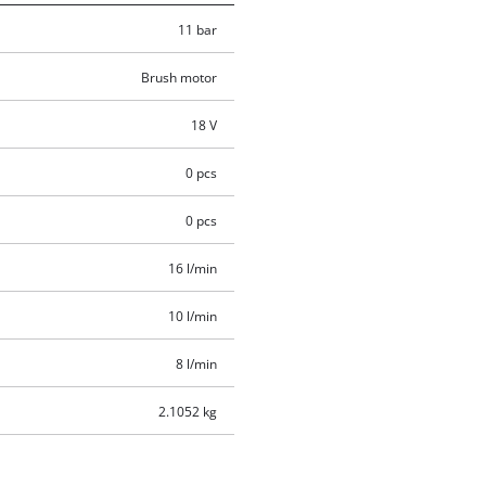
11 bar
Brush motor
18 V
0 pcs
0 pcs
16 l/min
10 l/min
8 l/min
2.1052 kg