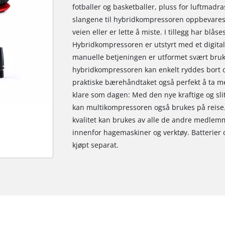
fotballer og basketballer, pluss for luftmad
slangene til hybridkompressoren oppbevares p
veien eller er lette å miste. I tillegg har blås
Hybridkompressoren er utstyrt med et digital
manuelle betjeningen er utformet svært bruk
hybridkompressoren kan enkelt ryddes bort og
praktiske bærehåndtaket også perfekt å ta med
klare som dagen: Med den nye kraftige og sli
kan multikompressoren også brukes på reise. 
kvalitet kan brukes av alle de andre medle
innenfor hagemaskiner og verktøy. Batterier 
kjøpt separat.
We need your consent to load the
Google Maps service!
This content is not permitted to load due
to trackers that are not disclosed to the
visitor. The website owner needs to setup
the site with their CMP to add this content