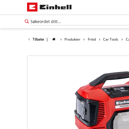
Tilbake
|
Produkter
Fritid
Car Tools
C
Norsk
NO
Norsk