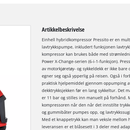
Artikkelbeskrivelse
Einhell hybridkompressor Pressito er en mul
lavtrykkspumpe, inkludert funksjonen lavtryk
kompressor kan brukes både med strømledning
Power X-Change-serien (6-i-1-funksjon). Pr
av motorkjøretøy- og sykkeldekk er ikke bare
egner seg også ypperlig på reisen. Også i fo
praktisk hjelpemiddel gjennom oppumping av b
dekktrykksjekken før en lang sykkeltur. Det 
er 11 bar og stilles inn manuelt på forhånd.
kompressoren når den når det innstilte tryk
og gummibåter pumpes opp, og lavtrykkssugin
Med et knappetrykk kan man veksle mellom høy
leveransen er et blåsesett i 3 deler med adap