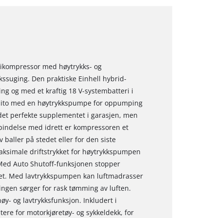
tikompressor med høytrykks- og
kssuging. Den praktiske Einhell hybrid-
 og med et kraftig 18 V-systembatteri i
essito med en høytrykkspumpe for oppumping
 det perfekte supplementet i garasjen, men
rbindelse med idrett er kompressoren et
aller på stedet eller for den siste
maksimale driftstrykket for høytrykkspumpen
 Med Auto Shutoff-funksjonen stopper
ket. Med lavtrykkspumpen kan luftmadrasser
gen sørger for rask tømming av luften.
- og lavtrykksfunksjon. Inkludert i
tere for motorkjøretøy- og sykkeldekk, for