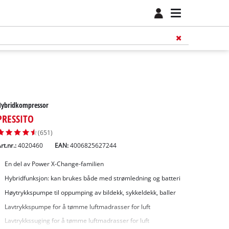
Hybridkompressor
PRESSITO
(651)
rt.nr.:
4020460
EAN:
4006825627244
En del av Power X-Change-familien
Hybridfunksjon: kan brukes både med strømledning og batteri
Høytrykkspumpe til oppumping av bildekk, sykkeldekk, baller
Lavtrykkspumpe for å tømme luftmadrasser for luft
Lavtrykkssuging for å tømme luftmadrasser for luft