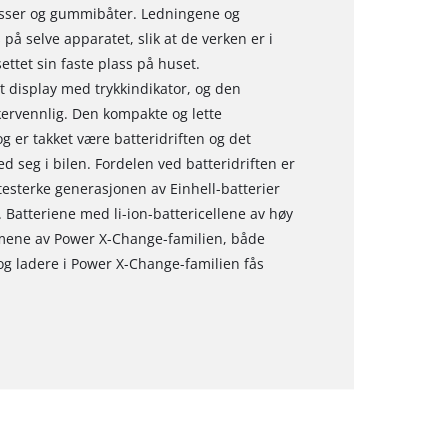
rasser og gummibåter. Ledningene og
å selve apparatet, slik at de verken er i
esettet sin faste plass på huset.
t display med trykkindikator, og den
ervennlig. Den kompakte og lette
 er takket være batteridriften og det
 seg i bilen. Fordelen ved batteridriften er
testerke generasjonen av Einhell-batterier
Batteriene med li-ion-battericellene av høy
mmene av Power X-Change-familien, både
og ladere i Power X-Change-familien fås