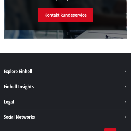
Kontakt kundeservice
Explore Einhell
Bærekraft
Einhell Insights
Batterisystem
Om oss
Legal
Service
Einhell i verden
Impressum
Social Networks
Datavern
Linkedin