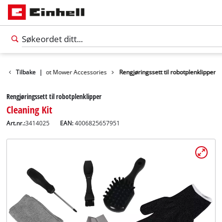
tilbehør
Tilbake
Robot Mower Accessories
|
Rengjøringssett til robotplenklipper
Rengjøringssett til robotplenklipper
Cleaning Kit
Art.nr.:
3414025
EAN:
4006825657951
Norsk
NO
Norsk