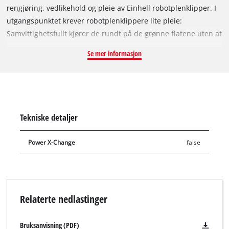
rengjøring, vedlikehold og pleie av Einhell robotplenklipper. I
utgangspunktet krever robotplenklippere lite pleie:
Samvittighetsfullt kjører de rundt på de grønne flatene uten at
det kreves store service- eller vedlikeholdsoperasjoner. Likevel
Se mer informasjon
bør man holde et lite øye med de små hagehjelperne: Hvis
gjenstridige gressrester har hopet seg opp i klippeområdet,
kan robotplenklipperen ikke lenger arbeide effektivt.
Rengjøringssettet fra Einhell inneholder en slipepute, en
sparkel og forskjellige børster for smussfjerning og en
Tekniske detaljer
mikrofiberklut til pleie av plastdeler. Til knivskift er en
skrutrekker inkludert, og dessuten hansker for å beskytte
Power X-Change
false
brukeren. Ved daglig bruk anbefales en ukentlig
grunnrengjøring av robotplenklipperen, avhengig av været og
intensiteten til klippearbeidet.
Relaterte nedlastinger
Bruksanvisning (PDF)