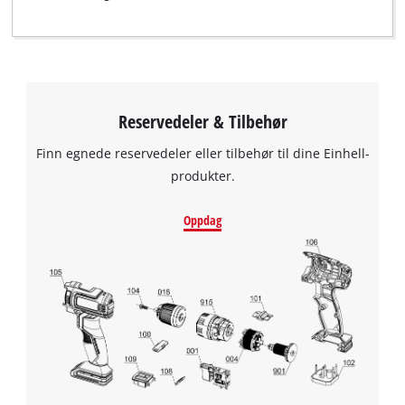
Reservedeler & Tilbehør
Finn egnede reservedeler eller tilbehør til dine Einhell-
produkter.
Oppdag
We need your consent to load the
Google Maps service!
This content is not permitted to load due
to trackers that are not disclosed to the
visitor. The website owner needs to setup
the site with their CMP to add this content