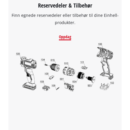
Reservedeler & Tilbehør
Finn egnede reservedeler eller tilbehør til dine Einhell-
produkter.
Oppdag
We need your consent to load the
Google Maps service!
This content is not permitted to load due
to trackers that are not disclosed to the
visitor. The website owner needs to setup
the site with their CMP to add this content
to the list of technologies used.
Powered by
Usercentrics Consent