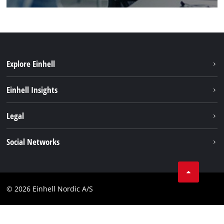
Explore Einhell
Bærekraft
Einhell Insights
Batterisystem
Om oss
Legal
Service
Einhell i verden
Impressum
Social Networks
Datavern
Linkedin
Kontakt
Compliance
© 2026 Einhell Nordic A/S