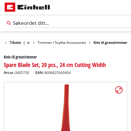
r
Hagetilbehør
Tilbake
|
Trimmer / Scythe Accessories
Kniv til gresstrimmer
Kniv til gresstrimmer
Spare Blade Set, 20 pcs., 24 cm Cutting Width
Art.nr.:
3405730
EAN:
4006825560404
Norsk
NO
Norsk