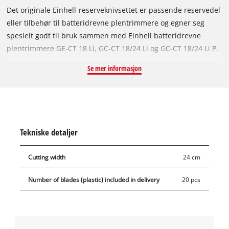
Det originale Einhell-reserveknivsettet er passende reservedel
eller tilbehør til batteridrevne plentrimmere og egner seg
spesielt godt til bruk sammen med Einhell batteridrevne
plentrimmere GE-CT 18 Li, GC-CT 18/24 Li og GC-CT 18/24 Li P.
Skadde kniver kan enkelt skiftes ut med en kniv fra det
Se mer informasjon
originale Einhell-reserveknivsettet. Inkludert i leveransen er
20 stk. plastkniver.
Tekniske detaljer
Cutting width
24 cm
Number of blades (plastic) included in delivery
20 pcs