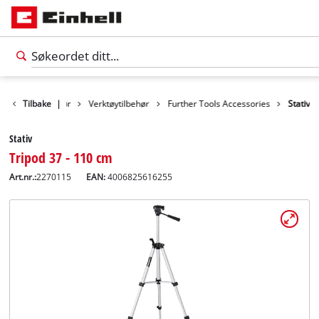
Tilbake
Tilbehør
|
Verktøytilbehør
Further Tools Accessories
Stativ
Stativ
Tripod 37 - 110 cm
Art.nr.:
2270115
EAN:
4006825616255
Norsk
NO
Norsk