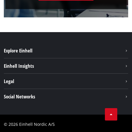
Explore Einhell
Bærekraft
Einhell Insights
Batterisystem
Om oss
Legal
Service
Einhell i verden
Impressum
Social Networks
Datavern
Linkedin
Kontakt
Compliance
© 2026 Einhell Nordic A/S