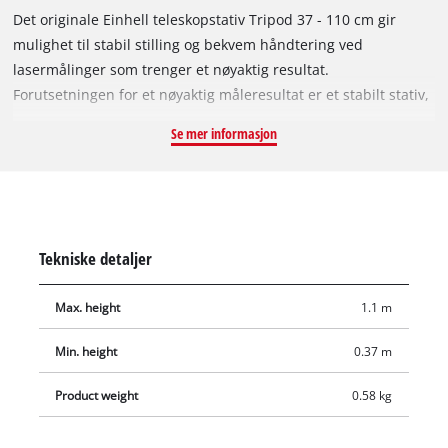
Det originale Einhell teleskopstativ Tripod 37 - 110 cm gir
mulighet til stabil stilling og bekvem håndtering ved
lasermålinger som trenger et nøyaktig resultat.
Forutsetningen for et nøyaktig måleresultat er et stabilt stativ,
som lasermåleren kan plasseres på. Einhell teleskopstativ
Se mer informasjon
Tripod 37 - 110 passer for eksempel både til Einhell
nivelleringslasere og Einhell krysslinjelasere. Med
apparatadapteren med 1/4"-stativgjenger passer den også til
tradisjonelle lasermålere med 1/4"-tilkobling. Den minste
arbeidshøyden er 37 cm, den maksimale arbeidshøyden 110
Tekniske detaljer
cm. For transport og beskyttet oppbevaring er en
oppbevaringsveske inkludert i leveransen.
Max. height
1.1 m
Min. height
0.37 m
Product weight
0.58 kg