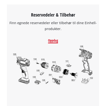
Reservedeler & Tilbehør
Finn egnede reservedeler eller tilbehør til dine Einhell-
produkter.
Oppdag
We need your consent to load the
Google Maps service!
This content is not permitted to load due
to trackers that are not disclosed to the
visitor. The website owner needs to setup
the site with their CMP to add this content
to the list of technologies used.