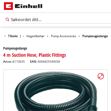
Tilbake
Tilbehør
|
Hagetilbehør
Pump Accessories
Pumpesugeslange
Pumpesugeslange
4 m Suction Hose, Plastic Fittings
Art.nr.:
4173635
EAN:
4006825549058
Norsk
NO
Norsk