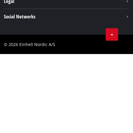
Legal
Service
Einhell i verden
Impressum
Social Networks
Datavern
Linkedin
Kontakt
Compliance
© 2026 Einhell Nordic A/S