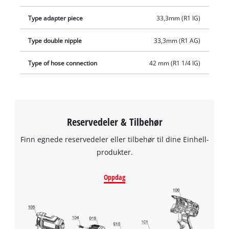
Type adapter piece
33,3mm (R1 IG)
Type double nipple
33,3mm (R1 AG)
Type of hose connection
42 mm (R1 1/4 IG)
Reservedeler & Tilbehør
Finn egnede reservedeler eller tilbehør til dine Einhell-
produkter.
Oppdag
We need your consent to load the
Google Maps service!
This content is not permitted to load due