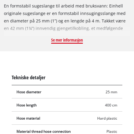
En formstabil sugeslange til arbeid med bruksvann: Einhell
originale sugeslange er en formstabil innsugingsslange med
en diameter på 25 mm (1”) og en lengde på 4 m. Takket være
en 42 mm (1¼”) innvendig gjengetilkobling, et medfølgende
adapterstykke med innvendige gjenger 33,3 mm (1”) og en
Se mer informasjon
gjengenippel av plast med utvendige gjenger 33,3 mm (1”) er
Einhell-sugeslangen egnet både til hagepumper og
husvannverk eller husvannautomater. Slangen av hardplast er
perfekt til bruk med bruksvann. Sugeslangearmaturen
omfatter i tillegg til adapterstykket og plastgjengenippelen
Tekniske detaljer
også en plastsugekurv med integrert tilbakeslagsventil. Mens
sugekurven hindrer at smusspartikler suges opp, sørger
Hose diameter
25 mm
tilbakeslagsventilen for at vannstanden i sugeslangen ikke
synker.
Hose length
400 cm
Hose material
Hard plastic
Material thread hose connection
Plastic