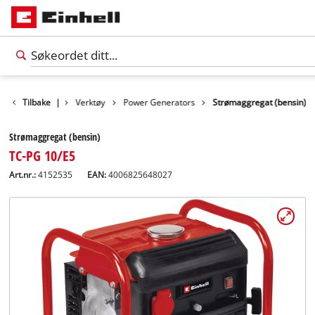
Produkter
Tilbake
|
Verktøy
Power Generators
Strømaggregat (bensin)
Strømaggregat (bensin)
TC-PG 10/E5
Art.nr.:
4152535
EAN:
4006825648027
Norsk
NO
Norsk