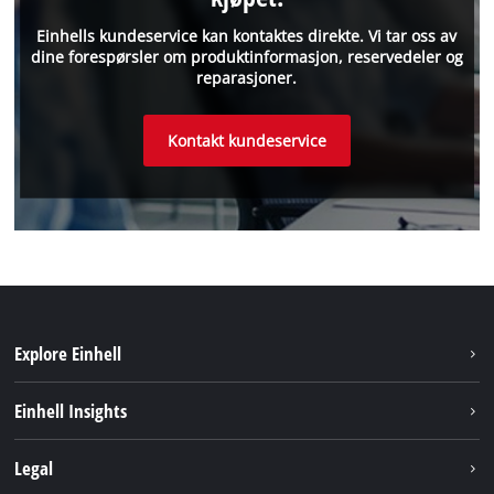
Einhells kundeservice kan kontaktes direkte. Vi tar oss av
dine forespørsler om produktinformasjon, reservedeler og
reparasjoner.
Kontakt kundeservice
Explore Einhell
Bærekraft
Einhell Insights
Batterisystem
Om oss
Legal
Service
Einhell i verden