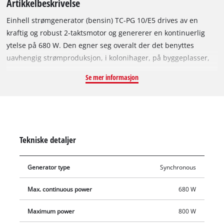
Artikkelbeskrivelse
Einhell strømgenerator (bensin) TC-PG 10/E5 drives av en
kraftig og robust 2-taktsmotor og genererer en kontinuerlig
ytelse på 680 W. Den egner seg overalt der det benyttes
uavhengig strømproduksjon, i kolonihager, på byggeplasser,
på campingtur, i verksteder, garasjer, men også på ferieturer.
Se mer informasjon
Strømmen tas ut via en vanlig 230 V-stikkontakt, der alle
enhetene, enten det er lamper, hageredskaper, verktøy eller
kjøkkenutstyr, kan kobles til. Einhell strømgenerator er utstyrt
med en bæreramme som beskyttelse av apparatet og for enkel
transport, og de stabile føttene sørger for trygg og stabil
Tekniske detaljer
stilling under drift. Strømgeneratoren har en
overbelastningsbryter til vern av generatoren og tilkoblet
Generator type
Synchronous
utstyr. Generatoren startes ganske enkelt ved hjelp av en
trekksnor.
Max. continuous power
680 W
Maximum power
800 W