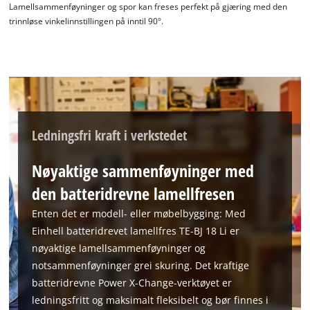
Lamellsammenføyninger og spor kan freses perfekt på gjæring med den
trinnløse vinkelinnstillingen på inntil 90°.
Ledningsfri kraft i verkstedet
Nøyaktige sammenføyninger med
den batteridrevne lamellfresen
Enten det er modell- eller møbelbygging: Med
Einhell batteridrevet lamellfres TE-BJ 18 Li er
nøyaktige lamellsammenføyninger og
notsammenføyninger grei skuring. Det kraftige
batteridrevne Power X-Change-verktøyet er
ledningsfritt og maksimalt fleksibelt og bør finnes i