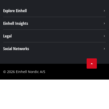
Explore Einhell
Bærekraft
Einhell Insights
Batterisystem
Om oss
Legal
Service
Einhell i verden
Impressum
Social Networks
Datavern
Linkedin
Kontakt
Compliance
© 2026 Einhell Nordic A/S