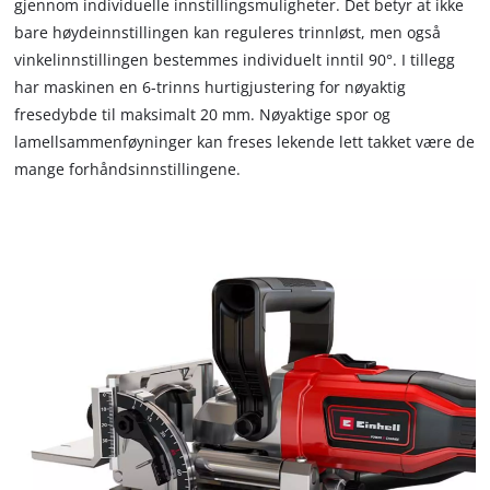
gjennom individuelle innstillingsmuligheter. Det betyr at ikke
due
bare høydeinnstillingen kan reguleres trinnløst, men også
to
vinkelinnstillingen bestemmes individuelt inntil 90°. I tillegg
trackers
that
har maskinen en 6-trinns hurtigjustering for nøyaktig
are
fresedybde til maksimalt 20 mm. Nøyaktige spor og
not
lamellsammenføyninger kan freses lekende lett takket være de
disclosed
mange forhåndsinnstillingene.
to
the
visitor.
The
website
owner
needs
to
setup
the
site
with
their
CMP