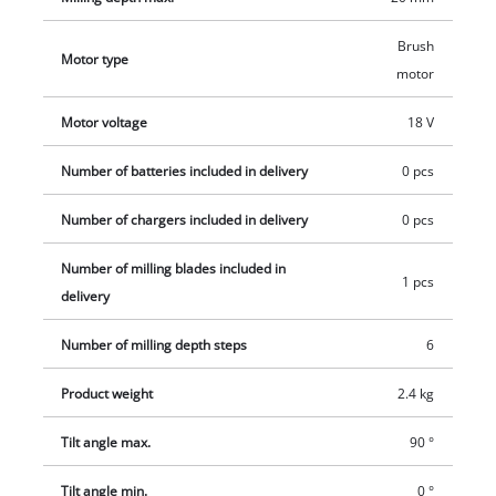
Brush
Motor type
motor
Motor voltage
18 V
Number of batteries included in delivery
0 pcs
Number of chargers included in delivery
0 pcs
Number of milling blades included in
1 pcs
delivery
Number of milling depth steps
6
Product weight
2.4 kg
Tilt angle max.
90 °
Tilt angle min.
0 °