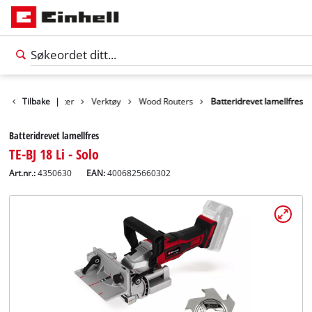
Tilbake
Produkter
|
Verktøy
Wood Routers
Batteridrevet lamellfres
Batteridrevet lamellfres
TE-BJ 18 Li - Solo
Art.nr.:
4350630
EAN:
4006825660302
Norsk
NO
Norsk