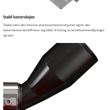
This content is not permitted to load due
to trackers that are not disclosed to the
visitor. The website owner needs to setup
Stabil konstruksjon
the site with their CMP to add this content
to the list of technologies used.
Takket være den massive aluminiumskonstruksjonen egner den
batteridrevne lamellfresen seg både til fresing av lamellsammenføyninger
Powered by
Usercentrics Consent
og spor.
Management Platform