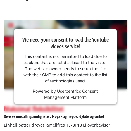
We
We need your consent to load the Youtube
need
videos service!
your
consent
This content is not permitted to load due to
to load
trackers that are not disclosed to the visitor.
the
The website owner needs to setup the site
Youtube
with their CMP to add this content to the list
of technologies used.
service!
Powered by
Usercentrics Consent
This
Management Platform
content
is
Maksimal fleksibilitet
not
Diverse innstillingsmuligheter: Nøyaktig høyde, dybde og vinkel
permitted
to
Einhell batteridrevet lamellfres TE-BJ 18 Li overbeviser
load