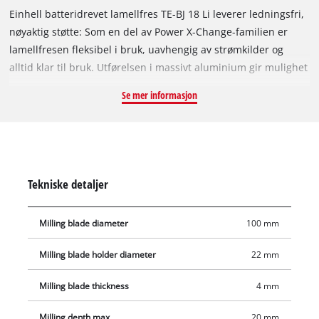
Einhell batteridrevet lamellfres TE-BJ 18 Li leverer ledningsfri,
nøyaktig støtte: Som en del av Power X-Change-familien er
lamellfresen fleksibel i bruk, uavhengig av strømkilder og
alltid klar til bruk. Utførelsen i massivt aluminium gir mulighet
til nøyaktig fresing av spor. Lamellfresen fra Einhell egner seg
Se mer informasjon
til alle vanlige lamellstørrelser inntil type 20. Den fleksible
hjelperen imponerer med trinnløse tilpasningsmuligheter og
høydeinnstilling, pluss vinkelinnstilling inntil 90°.
Fresedybden kan tilpasses ved hjelp av den 6-trinns
hurtiginnstillingen. Spindellåsen sørger for enkelt og raskt
Tekniske detaljer
freseskift. Inkludert i leveransen er en tappnøkkel til
freseskiftet og en støvpose for støvfritt arbeidsområde. Med
Milling blade diameter
100 mm
avsugsadapteren er den batteridrevne lamellfresen
kompatibel med Einhell våt-/tørrsugere.
Milling blade holder diameter
22 mm
Milling blade thickness
4 mm
Milling depth max.
20 mm