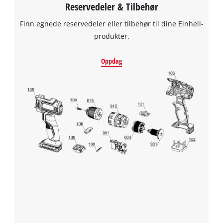
Reservedeler & Tilbehør
Finn egnede reservedeler eller tilbehør til dine Einhell-
We need your consent to load the
produkter.
Google Maps service!
Oppdag
This content is not permitted to load due
to trackers that are not disclosed to the
visitor. The website owner needs to setup
the site with their CMP to add this content
to the list of technologies used.
Powered by
Usercentrics Consent
Management Platform