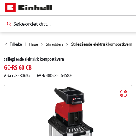
Produkter
Tilbake
|
Hage
Shredders
Stillegående elektrisk kompostkvern
Stillegående elektrisk kompostkvern
GC-RS 60 CB
Art.nr.:
3430635
EAN:
4006825645880
Norsk
NO
Norsk