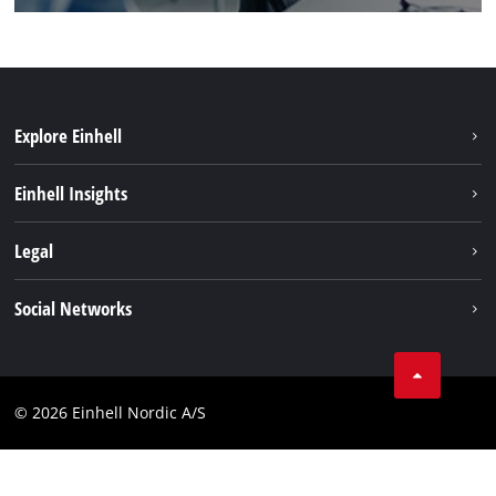
Explore Einhell
Bærekraft
Einhell Insights
Batterisystem
Om oss
Legal
Service
Einhell i verden
Impressum
Social Networks
Datavern
Linkedin
Kontakt
Compliance
© 2026 Einhell Nordic A/S