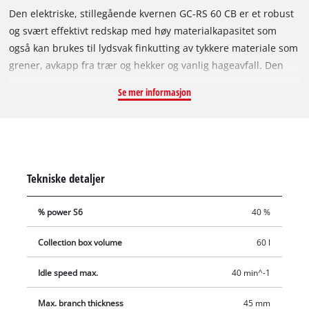
Den elektriske, stillegående kvernen GC-RS 60 CB er et robust
og svært effektivt redskap med høy materialkapasitet som
også kan brukes til lydsvak finkutting av tykkere materiale som
grener, avkapp fra trær og hekker og vanlig hageavfall. Den
slitesterke skjærevalsen trekker materialet kraftfullt inn i den
Se mer informasjon
store traktåpningen. Takket være det robuste understellet
med hjul og det praktiske bærehåndtaket er det enkelt og
komfortabelt å transportere apparatet. GC-RS 60 CB er utstyrt
med en omkoblingsbryter som kan sette skjærevalsen på
reversering for å fjerne opphopninger raskt og problemfritt.
Tekniske detaljer
Motorvernbryteren til redskapet beskytter motoren mot
overbelastning. Den gjennomsiktige oppsamleren er utstyrt
% power S6
40 %
med en sikkerhetsbryter, som kobler fra strømmen når
oppsamleren tas av, og på den måten sørger for optimal
Collection box volume
60 l
brukersikkerhet. En gjenstartbeskyttelse sørger i tillegg for
sikker bruk.
Idle speed max.
40 min^-1
Max. branch thickness
45 mm