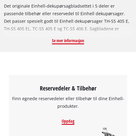
Det originale Einhell-dekupørsagbladsettet i 5 deler er
passende tilbehør eller reservedel til Einhell dekupørsager.
Det passer spesielt godt til Einhell dekupørsager TH-SS 405 E,
TH-SS 405 EL, TC-SS 405 E og TC-SS 406 E. Sagbladene er
spesielt godt egnet til finarbeid som modellbygging. Med de
Se mer informasjon
ulike fortanningene på 1x svært fin (24 tpi), 2x fin (18 tpi), 1x
middels grov (15 tpi) og 1x grov (10 tpi) går finarbeidet fort
unna. Leveransen består av 5 sagblad i ett sett.
Reservedeler & Tilbehør
Finn egnede reservedeler eller tilbehør til dine Einhell-
produkter.
Oppdag