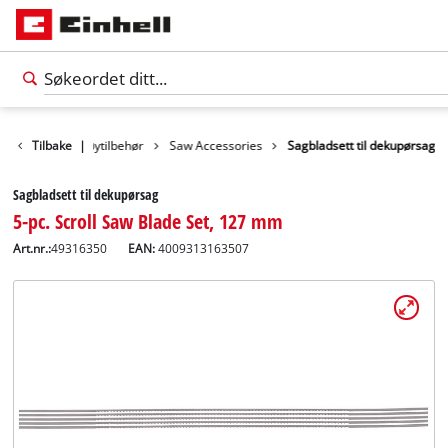
lbehør
Tilbake
Verktøytilbehør
|
Saw Accessories
Sagbladsett til dekupørsag
Sagbladsett til dekupørsag
5-pc. Scroll Saw Blade Set, 127 mm
Art.nr.:
49316350
EAN:
4009313163507
Norsk
NO
Norsk