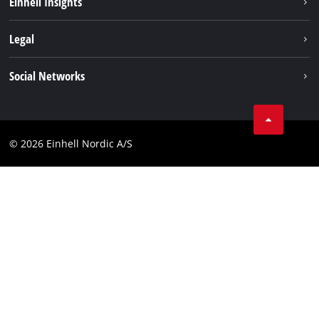
Einhell Insights
Batterisystem
Om oss
Legal
Service
Einhell i verden
Impressum
Social Networks
Datavern
Linkedin
Kontakt
Compliance
© 2026 Einhell Nordic A/S