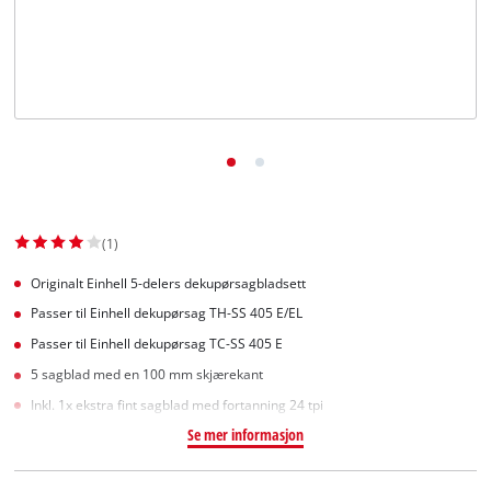
English
(1)
Originalt Einhell 5-delers dekupørsagbladsett
Passer til Einhell dekupørsag TH-SS 405 E/EL
Passer til Einhell dekupørsag TC-SS 405 E
5 sagblad med en 100 mm skjærekant
Inkl. 1x ekstra fint sagblad med fortanning 24 tpi
Se mer informasjon