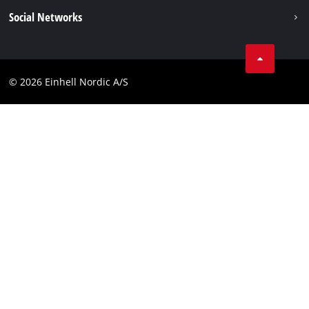
Impressum
Social Networks
Datavern
Linkedin
Kontakt
Compliance
© 2026 Einhell Nordic A/S