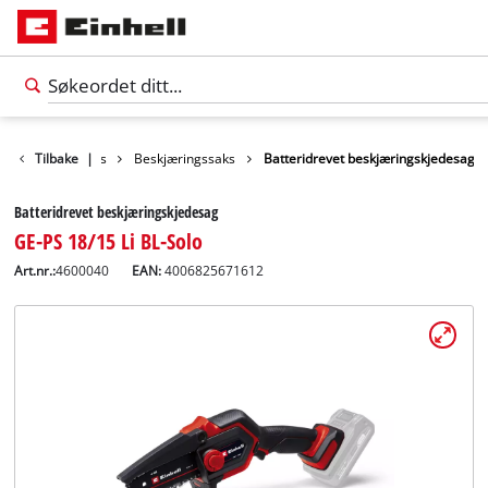
en Shears / Saws
Tilbake
|
Beskjæringssaks
Batteridrevet beskjæringskjedesag
Batteridrevet beskjæringskjedesag
GE-PS 18/15 Li BL-Solo
Art.nr.:
4600040
EAN:
4006825671612
Norsk
NO
Norsk