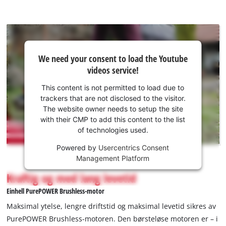
We
We need your consent to load the Youtube
need
videos service!
your
consent
This content is not permitted to load due to
to load
trackers that are not disclosed to the visitor.
the
The website owner needs to setup the site
Youtube
with their CMP to add this content to the list
of technologies used.
service!
Powered by
Usercentrics Consent
This
Management Platform
content
is
Kraftig og med lang levetid
not
Einhell PurePOWER Brushless-motor
permitted
to
Maksimal ytelse, lengre driftstid og maksimal levetid sikres av
load
PurePOWER Brushless-motoren. Den børsteløse motoren er – i
due