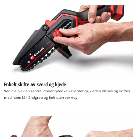
We need your consent to load the
Google Maps service!
This content is not permitted to load due
Enkelt skifte av sverd og kjede
to trackers that are not disclosed to the
Ved hjelp av en sentral dreiebryter kan sverdet og kjeden løsnes og skiftes
visitor. The website owner needs to setup
med noen få håndgrep og helt uten verktøy.
the site with their CMP to add this content
to the list of technologies used.
Powered by
Usercentrics Consent
Management Platform