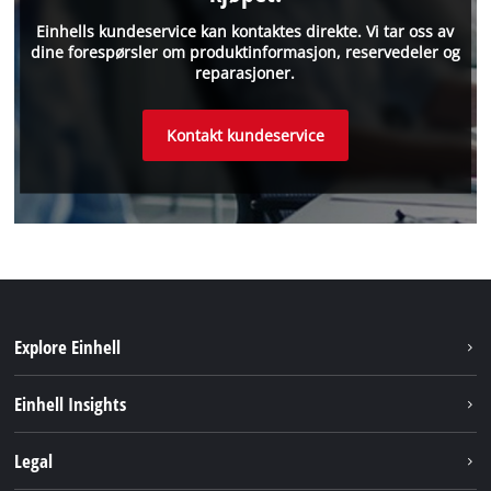
Einhells kundeservice kan kontaktes direkte. Vi tar oss av
dine forespørsler om produktinformasjon, reservedeler og
reparasjoner.
Kontakt kundeservice
Explore Einhell
Bærekraft
Einhell Insights
Batterisystem
Om oss
Legal
Service
Einhell i verden