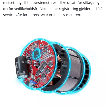
motsetning til kullbørstemotorer – ikke utsatt for slitasje og er
to
derfor vedlikeholdsfri. Ved online-registrering gjelder et 10 års
trackers
that
serviceløfte for PurePOWER Brushless-motoren.
are
not
disclosed
to
the
visitor.
The
website
owner
needs
to
setup
the
site
with
their
CMP
to