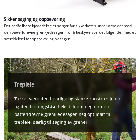
Sikker saging og oppbevaring
Det nedfellbare kjededekselet sørger for sikkerheten under arbeidet med
den batteridrevne grenkjedesagen. For å beskytte sverdet følger det med et
sverddeksel for oppbevaring av sagen.
Trepleie
Takket være den hendige og slanke konstruksjonen
og den ledningsløse fleksibiliteten egner den
batteridrevne grenkjedesagen seg optimalt til
trepleie, særlig til saging av grener.