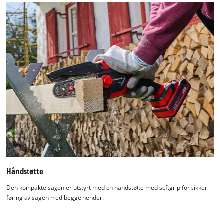
Håndstøtte
Den kompakte sagen er utstyrt med en håndstøtte med softgrip for sikker
føring av sagen med begge hender.