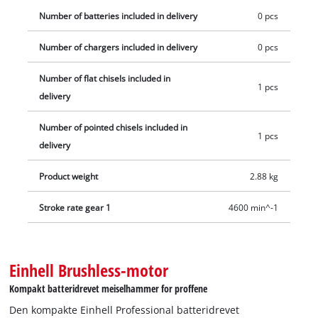
halvautomatikk kan den aktuelle meiselen monteres og skiftes
Number of batteries included in delivery
0 pcs
ut raskt og sikkert. I tillegg kan posisjonen til meiselen justeres
Number of chargers included in delivery
0 pcs
i 16 trinn ved hjelp av ringen på chucken. Større komfort, også
ved tidkrevende arbeid, oppnås takket være det
Number of flat chisels included in
vibrasjonsdempede håndtaket, det regulerbare
1 pcs
delivery
støttehåndtaket og låsen for kontinuerlig drift. Den integrerte
LED-en lyser opp arbeidsområdet. Meiselhammeren leveres
Number of pointed chisels included in
1 pcs
med en spissmeisel og en flatmeisel, pluss en E-Case for
delivery
optimal oppbevaring og sikker transport. Batteri og lader er
ikke inkludert, dette må kjøpes separat.
Product weight
2.88 kg
Stroke rate gear 1
4600 min^-1
Einhell Brushless-motor
Kompakt batteridrevet meiselhammer for proffene
Den kompakte Einhell Professional batteridrevet