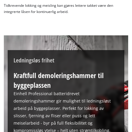
This content is not permitted to load due
Tidkrevende lokking og meisling kan gjøres lettere takket være den
to trackers that are not disclosed to the
integrerte låsen for kontinuerlig arbeid.
visitor. The website owner needs to setup
the site with their CMP to add this content
to the list of technologies used.
Powered by
Usercentrics Consent
Management Platform
Ledningsløs frihet
Kraftfull demoleringshammer til
byggeplassen
Einhell Professional batteridrevet
demoleringshammer gir mulighet til ledningsløst
arbeid på byggeplasser. Perfekt for lokking av
slisser, fjerning av fliser eller puss og lett
meiselarbeid - byr på full fleksibilitet og
kompromissløs ytelse – helt uten strømtilkobling.