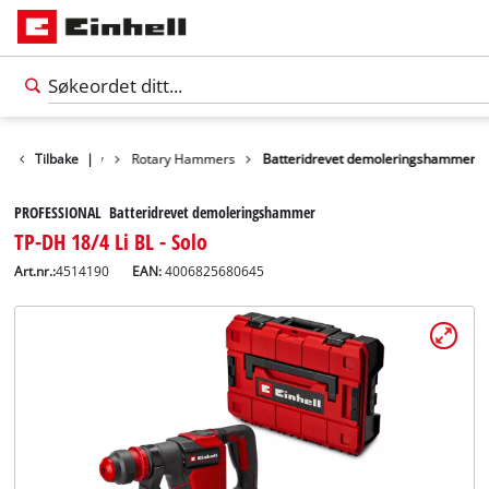
ukter
Tilbake
Verktøy
|
Rotary Hammers
Batteridrevet demoleringshammer
PROFESSIONAL Batteridrevet demoleringshammer
TP-DH 18/4 Li BL - Solo
Art.nr.:
4514190
EAN:
4006825680645
Norsk
NO
Norsk