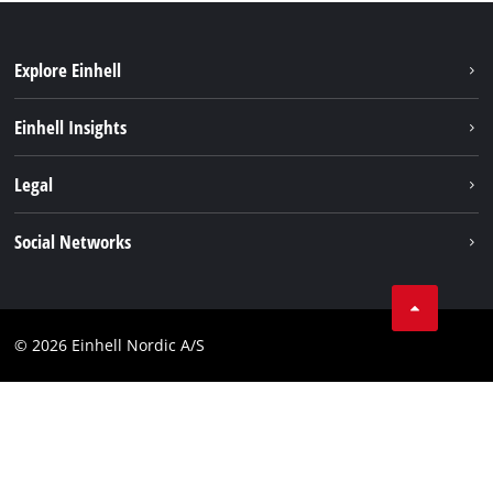
Explore Einhell
Bærekraft
Einhell Insights
Batterisystem
Om oss
Legal
Service
Einhell i verden
Impressum
Social Networks
Datavern
Linkedin
Kontakt
Compliance
© 2026 Einhell Nordic A/S