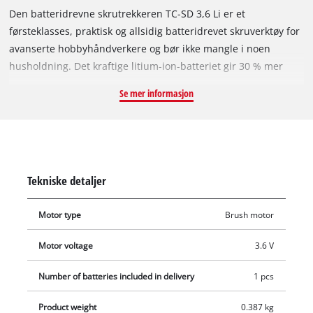
Den batteridrevne skrutrekkeren TC-SD 3,6 Li er et
førsteklasses, praktisk og allsidig batteridrevet skruverktøy for
avanserte hobbyhåndverkere og bør ikke mangle i noen
husholdning. Det kraftige litium-ion-batteriet gir 30 % mer
kapasitet for lengre driftstid. Takket være dreieleddet
Se mer informasjon
forvandles verktøyet i en håndvending fra pistol- til
stangskrutrekker, og gir da mulighet til enkel og rask skruing
også på vanskelig tilgjengelige steder. For raskt bitsskift har
den batteridrevne stangskrutrekkeren en praktisk magnetisk
bitsholder, som fører sikkert bitsene både i høyre- og
Tekniske detaljer
venstregang. Softgrip sørger for sikker og behagelig
håndtering. Det ekstra sterke LED-lyset belyser
Motor type
Brush motor
arbeidsområdet optimalt. Takket være en 3-segments LED-
batteriindikator og ladekontrollys kan ladenivået avleses med
Motor voltage
3.6 V
et raskt blikk. Inkludert i tilbehøret er ladestasjonen og 6
standardbits for å sette i gang straks.
Number of batteries included in delivery
1 pcs
Product weight
0.387 kg