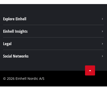
Explore Einhell
Bærekraft
Einhell Insights
Batterisystem
Om oss
Legal
Service
Einhell i verden
Impressum
Social Networks
Datavern
Linkedin
Kontakt
Compliance
© 2026 Einhell Nordic A/S