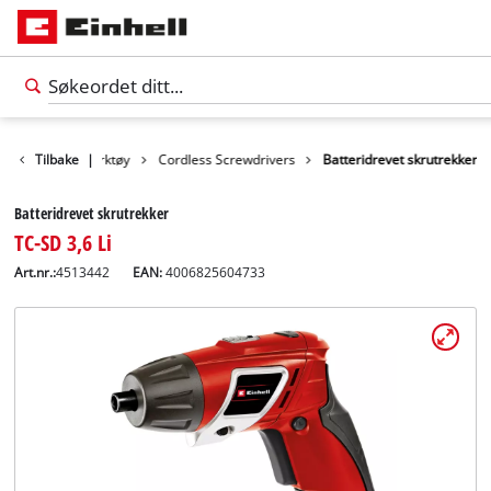
Produkter
Tilbake
Verktøy
|
Cordless Screwdrivers
Batteridrevet skrutrekker
Batteridrevet skrutrekker
TC-SD 3,6 Li
Art.nr.:
4513442
EAN:
4006825604733
Norsk
NO
Norsk