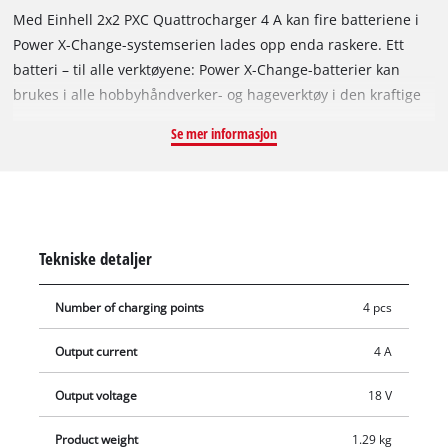
Med Einhell 2x2 PXC Quattrocharger 4 A kan fire batteriene i
Power X-Change-systemserien lades opp enda raskere. Ett
batteri – til alle verktøyene: Power X-Change-batterier kan
brukes i alle hobbyhåndverker- og hageverktøy i den kraftige
Einhell systemserien. Laderen kan brukes til alle PXC-
Se mer informasjon
batterier. Kontinuerlig, samtidig lading av to batterier - ett
batteri på hver side - sparer plass og sørger både for rask og
høy tilgjengelighet og arbeid uten avbrudd. Når de to
batteriene på motsatt side er fulladet, lades automatisk de to
neste batteriene opp. I tillegg kommet det praktiske
Tekniske detaljer
bærehåndtaket, som gir mulighet til enkel og uanstrengt
transport av 4 batterier. Takket være den lave vekten passer
Number of charging points
4 pcs
Quattrocharger ypperlig til mobil bruk. Det kan benyttes fire
batterispor med bare ett støpsel, dette sparer plass både på
Output current
4 A
arbeidsbordet og på byggeplassen. Takket være 4 A-
hurtigladeteknologien er ladetidene enda kortere, og for
Output voltage
18 V
optimal lading og topp sikkerhet blir batteriet hele tiden
Product weight
1.29 kg
overvåket av den intelligente ladestyringen. Ved hjelp av