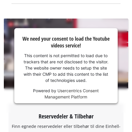
refresh-modusen er det mulig å reaktivere dyputladete
batterier. All gjeldende informasjon vises ved hjelp av den 6-
trinns LED-statusindikatoren for hvert batteri.
We
We need your consent to load the Youtube
need
videos service!
your
consent
This content is not permitted to load due to
to load
trackers that are not disclosed to the visitor.
the
The website owner needs to setup the site
Youtube
with their CMP to add this content to the list
of technologies used.
service!
Powered by
Usercentrics Consent
This
Management Platform
content
is
not
Reservedeler & Tilbehør
permitted
to
Finn egnede reservedeler eller tilbehør til dine Einhell-
load