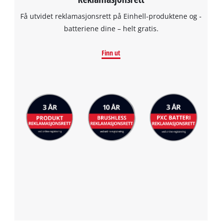
to
add
Få utvidet reklamasjonsrett på Einhell-produktene og -
this
batteriene dine – helt gratis.
content
to
Finn ut
the
list
of
technologies
used.
Powered
by
Usercentrics
Consent
Management
Platform