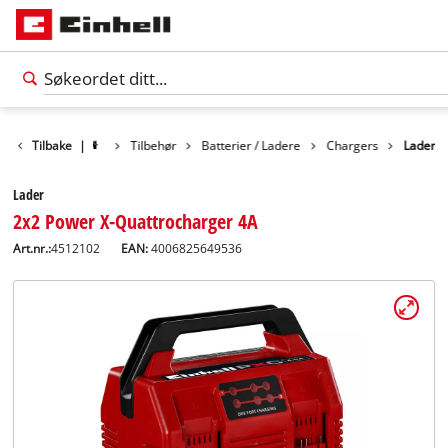
Tilbake
|
Tilbehør
Batterier / Ladere
Chargers
Lader
Lader
2x2 Power X-Quattrocharger 4A
Art.nr.:
4512102
EAN:
4006825649536
Norsk
NO
Norsk