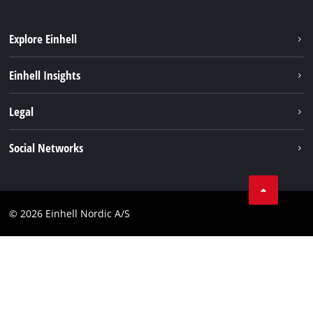
Explore Einhell
Bærekraft
Einhell Insights
Batterisystem
Om oss
Legal
Service
Einhell i verden
Impressum
Social Networks
Datavern
Linkedin
Kontakt
Compliance
© 2026 Einhell Nordic A/S