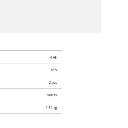
4 Ah
18 V
2 pcs
900 W
1.32 kg