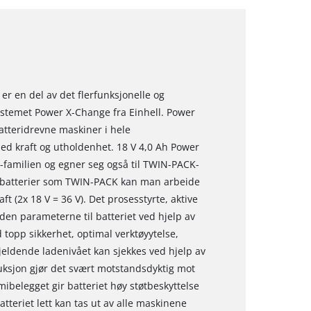
r en del av det flerfunksjonelle og
stemet Power X-Change fra Einhell. Power
atteridrevne maskiner i hele
ed kraft og utholdenhet. 18 V 4,0 Ah Power
-familien og egner seg også til TWIN-PACK-
h-batterier som TWIN-PACK kan man arbeide
 (2x 18 V = 36 V). Det prosesstyrte, aktive
den parameterne til batteriet ved hjelp av
 topp sikkerhet, optimal verktøyytelse,
jeldende ladenivået kan sjekkes ved hjelp av
ruksjon gjør det svært motstandsdyktig mot
ibelegget gir batteriet høy støtbeskyttelse
atteriet lett kan tas ut av alle maskinene