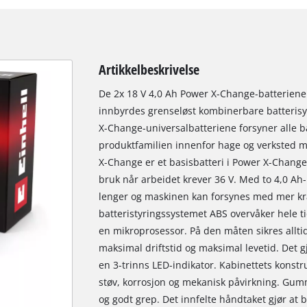
Artikkelbeskrivelse
De 2x 18 V 4,0 Ah Power X-Change-batteriene e
innbyrdes grenseløst kombinerbare batterisy
X-Change-universalbatteriene forsyner alle b
produktfamilien innenfor hage og verksted m
X-Change er et basisbatteri i Power X-Change
bruk når arbeidet krever 36 V. Med to 4,0 A
lenger og maskinen kan forsynes med mer kraft
batteristyringssystemet ABS overvåker hele ti
en mikroprosessor. På den måten sikres alltid
maksimal driftstid og maksimal levetid. Det g
en 3-trinns LED-indikator. Kabinettets konst
støv, korrosjon og mekanisk påvirkning. Gumm
og godt grep. Det innfelte håndtaket gjør at b