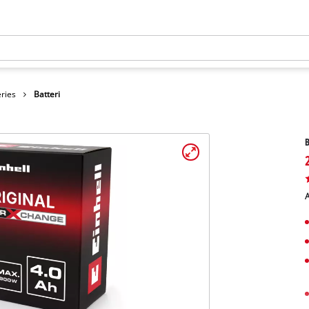
eries
Batteri
B
A