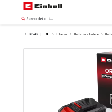
Tilbake
|
Tilbehør
Batterier / Ladere
Batt
Norsk
NO
Norsk