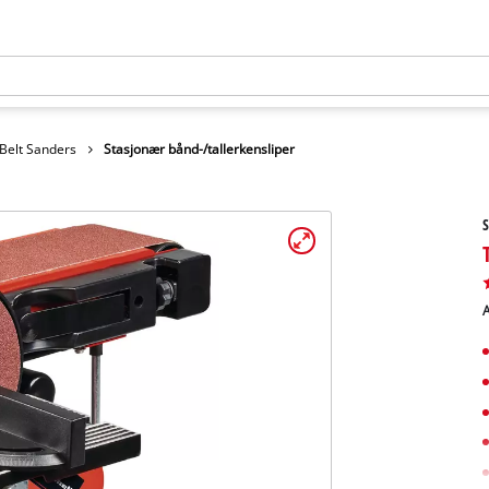
Belt Sanders
Stasjonær bånd-/tallerkensliper
S
A