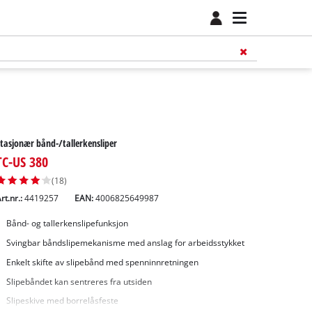
tasjonær bånd-/tallerkensliper
TC-US 380
(18)
rt.nr.:
4419257
EAN:
4006825649987
Bånd- og tallerkenslipefunksjon
Svingbar båndslipemekanisme med anslag for arbeidsstykket
Enkelt skifte av slipebånd med spenninnretningen
Slipebåndet kan sentreres fra utsiden
Slipeskive med borrelåsfeste