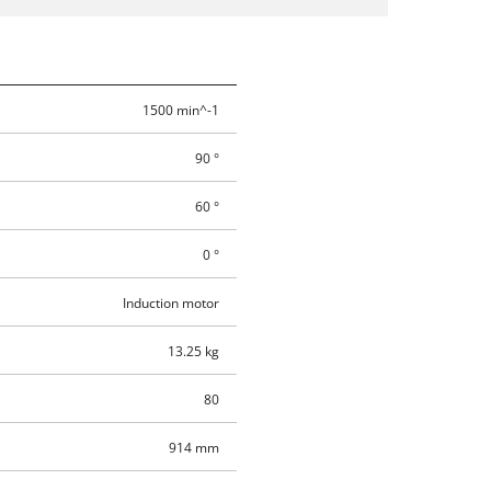
1500 min^-1
90 °
60 °
0 °
Induction motor
13.25 kg
80
914 mm