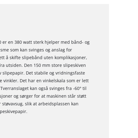
0 er en 380 watt sterk hjelper med bånd- og
sme som kan svinges og anslag for
tt å skifte slipebånd uten komplikasjoner,
fra utsiden. Den 150 mm store slipeskiven
v slipepapir. Det stabile og vridningsfaste
 vinkler. Det har en vinkelskala som er lett
verranslaget kan også svinges fra -60° til
joner og sørger for at maskinen står støtt
r støvavsug, slik at arbeidsplassen kan
peskivepapir.