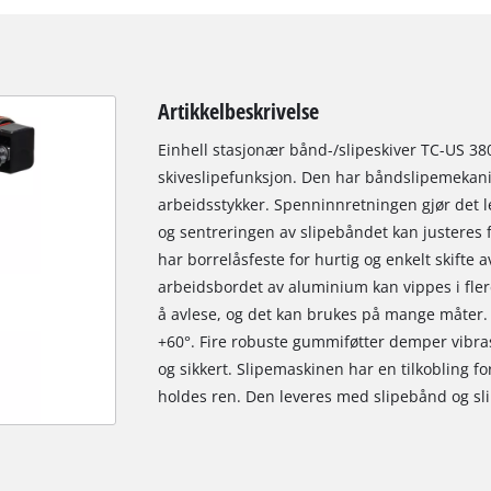
Artikkelbeskrivelse
Einhell stasjonær bånd-/slipeskiver TC-US 38
skiveslipefunksjon. Den har båndslipemekani
arbeidsstykker. Spenninnretningen gjør det le
og sentreringen av slipebåndet kan justeres 
har borrelåsfeste for hurtig og enkelt skifte a
arbeidsbordet av aluminium kan vippes i flere
å avlese, og det kan brukes på mange måter. T
+60°. Fire robuste gummiføtter demper vibras
og sikkert. Slipemaskinen har en tilkobling fo
holdes ren. Den leveres med slipebånd og sli