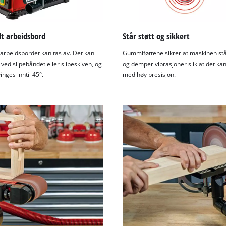
visitor. The website owner needs to setup
the site with their CMP to add this content
to the list of technologies used.
lt arbeidsbord
Står støtt og sikkert
Powered by
Usercentrics Consent
Management Platform
 arbeidsbordet kan tas av. Det kan
Gummiføttene sikrer at maskinen står
ved slipebåndet eller slipeskiven, og
og demper vibrasjoner slik at det ka
inges inntil 45°.
med høy presisjon.