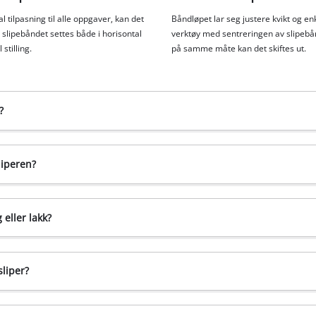
l tilpasning til alle oppgaver, kan det
Båndløpet lar seg justere kvikt og en
 slipebåndet settes både i horisontal
verktøy med sentreringen av slipebå
 stilling.
på samme måte kan det skiftes ut.
?
liperen?
 eller lakk?
liper?