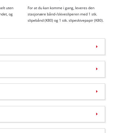
kelt uten
For at du kan komme i gang, leveres den
ndet, og
stasjonære bånd-/skivesliperen med 1 stk.
slipebånd (K80) og 1 stk. slipeskivepapir (K80).