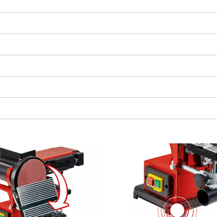
We need your consent to load the
Google Maps service!
This content is not permitted to load due
to trackers that are not disclosed to the