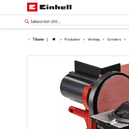
Tilbake
|
Produkter
Verktøy
Grinders
Norsk
NO
Norsk