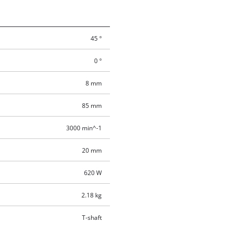
45 °
0 °
8 mm
85 mm
3000 min^-1
20 mm
620 W
2.18 kg
T-shaft