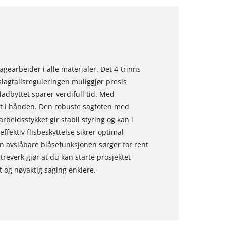
agearbeider i alle materialer. Det 4-trinns
slagtallsreguleringen muliggjør presis
ladbyttet sparer verdifull tid. Med
dt i hånden. Den robuste sagfoten med
beidsstykket gir stabil styring og kan i
 effektiv flisbeskyttelse sikrer optimal
en avslåbare blåsefunksjonen sørger for rent
reverk gjør at du kan starte prosjektet
t og nøyaktig saging enklere.