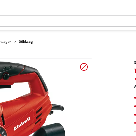
kksager
Stikksag
S
A