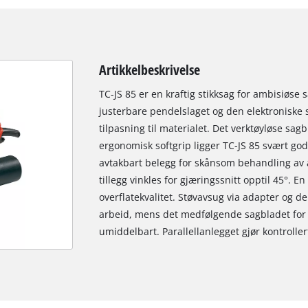
Artikkelbeskrivelse
TC-JS 85 er en kraftig stikksag for ambisiøse s
justerbare pendelslaget og den elektroniske 
tilpasning til materialet. Det verktøyløse sagb
ergonomisk softgrip ligger TC-JS 85 svært go
avtakbart belegg for skånsom behandling av ar
tillegg vinkles for gjæringssnitt opptil 45°. En
overflatekvalitet. Støvavsug via adapter og d
arbeid, mens det medfølgende sagbladet for t
umiddelbart. Parallellanlegget gjør kontroller