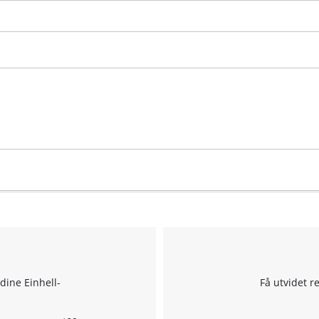
Management Platform
 dine Einhell-
Få utvidet r