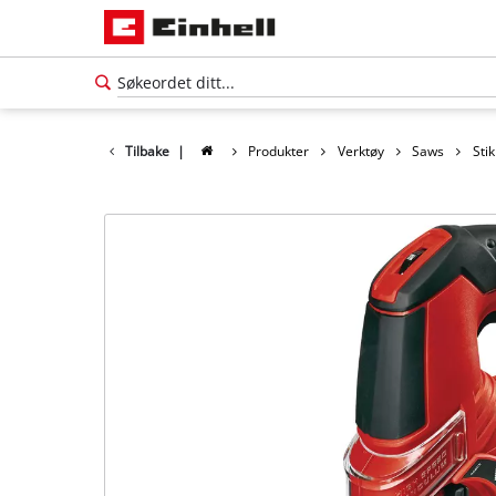
Tilbake
|
Produkter
Verktøy
Saws
Sti
Norsk
NO
Norsk