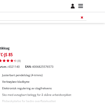
tikksag
TC-JS 85
(8)
rt.nr.:
4321140
EAN:
4006825576573
Justerbart pendelslag (4-trinns)
Verktøyløst bladbytte
Elektronisk regulering av slagfrekvens
Sko med avtagbart belegg for å skåne arbeidsstykket
Flisbeskyttelse for bedre overflatekvalitet