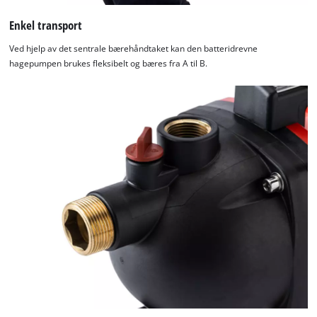
We need your consent to load the
Enkel transport
Google Maps service!
Ved hjelp av det sentrale bærehåndtaket kan den batteridrevne
This content is not permitted to load due
hagepumpen brukes fleksibelt og bæres fra A til B.
to trackers that are not disclosed to the
visitor. The website owner needs to setup
the site with their CMP to add this content
to the list of technologies used.
Powered by
Usercentrics Consent
Management Platform