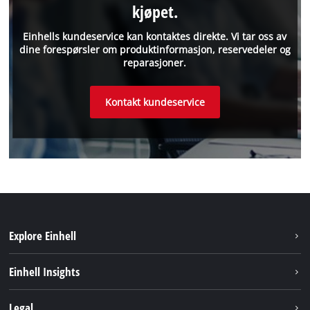
kjøpet.
Einhells kundeservice kan kontaktes direkte. Vi tar oss av
dine forespørsler om produktinformasjon, reservedeler og
reparasjoner.
Kontakt kundeservice
Explore Einhell
Bærekraft
Einhell Insights
Batterisystem
Om oss
Legal
Service