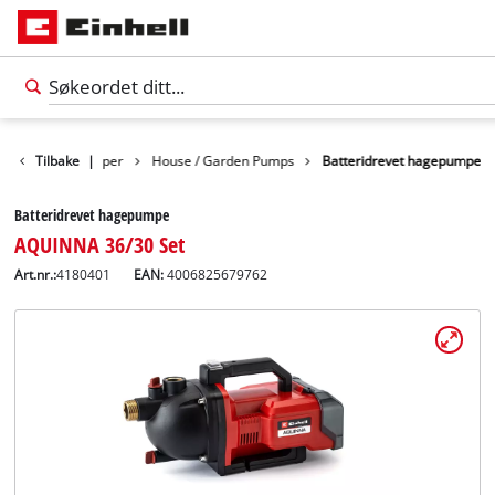
ter
Tilbake
Vannpumper
|
House / Garden Pumps
Batteridrevet hagepumpe
Batteridrevet hagepumpe
AQUINNA 36/30 Set
Art.nr.:
4180401
EAN:
4006825679762
Norsk
NO
Norsk