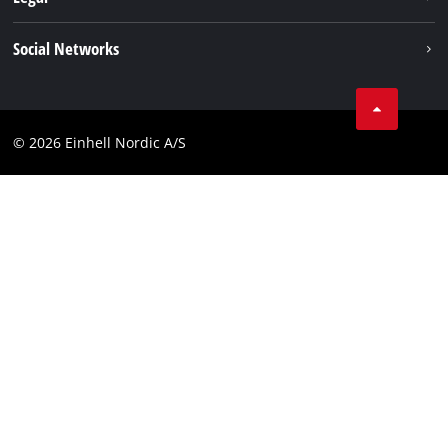
Einhell i verden
Impressum
Social Networks
Datavern
Linkedin
Kontakt
Compliance
© 2026 Einhell Nordic A/S