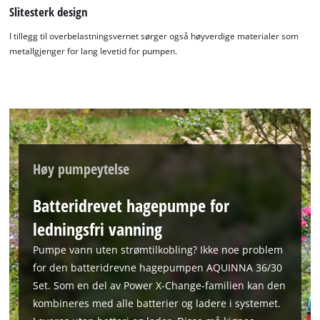
Slitesterk design
I tillegg til overbelastningsvernet sørger også høyverdige materialer som
metallgjenger for lang levetid for pumpen.
Høy pumpeytelse
Batteridrevet hagepumpe for
ledningsfri vanning
Pumpe vann uten strømtilkobling? Ikke noe problem
for den batteridrevne hagepumpen AQUINNA 36/30
Set. Som en del av Power X-Change-familien kan den
kombineres med alle batterier og ladere i systemet.