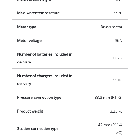
den batteridrevne hagepumpen enkelt transporteres til ulike
Max. water temperature
35 °C
brukssteder. Settet inneholder også en 4 m lang sugeslange.
Leveres uten batteri og lader.
Motor type
Brush motor
Motor voltage
36 V
Number of batteries included in
0 pcs
delivery
Number of chargers included in
0 pcs
delivery
Pressure connection type
33,3 mm (R1 IG)
Product weight
3.25 kg
42 mm (R11/4
Suction connection type
AG)