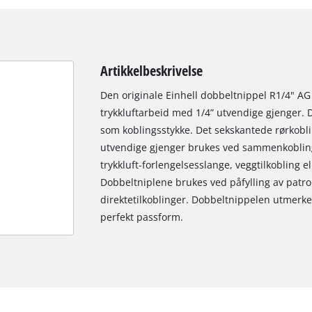
Artikkelbeskrivelse
Den originale Einhell dobbeltnippel R1/4" AG e
trykkluftarbeid med 1/4” utvendige gjenger. 
som koblingsstykke. Det sekskantede rørkobli
utvendige gjenger brukes ved sammenkobling 
trykkluft-forlengelsesslange, veggtilkobling el
Dobbeltniplene brukes ved påfylling av patr
direktetilkoblinger. Dobbeltnippelen utmerke
perfekt passform.
We need your consent to load the
Google Maps service!
This content is not permitted to load due