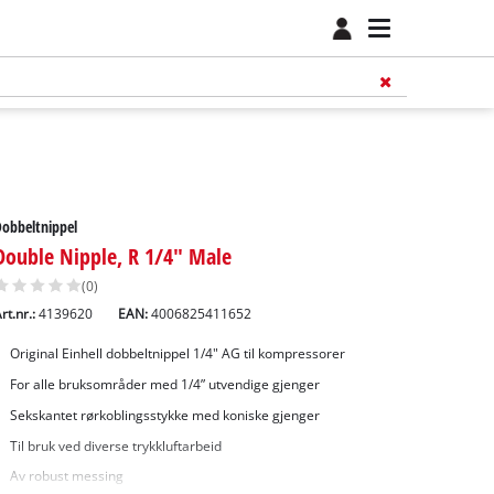
obbeltnippel
Double Nipple, R 1/4" Male
(0)
rt.nr.:
4139620
EAN:
4006825411652
Original Einhell dobbeltnippel 1/4" AG til kompressorer
For alle bruksområder med 1/4” utvendige gjenger
Sekskantet rørkoblingsstykke med koniske gjenger
Til bruk ved diverse trykkluftarbeid
Av robust messing