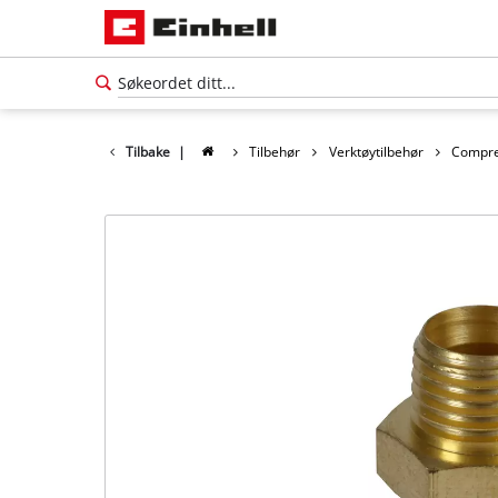
Tilbake
|
Tilbehør
Verktøytilbehør
Compre
Norsk
NO
Norsk