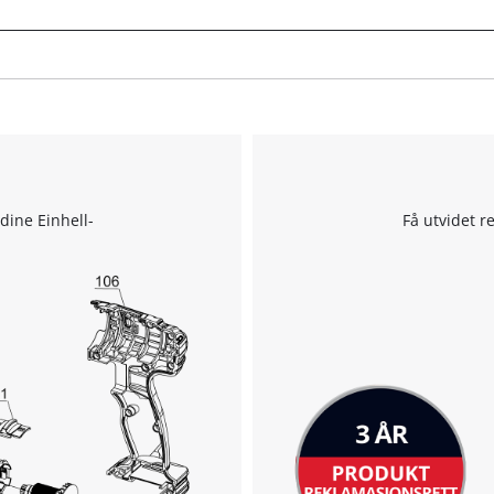
to trackers that are not disclosed to the
visitor. The website owner needs to setup
the site with their CMP to add this content
to the list of technologies used.
Powered by
Usercentrics Consent
Management Platform
 dine Einhell-
Få utvidet r