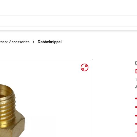
ssor Accessories
Dobbeltnippel
D
A