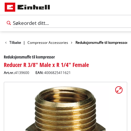
rktøytilbehør
Tilbake
|
Compressor Accessories
Reduksjonsmuffe til kompressor
Reduksjonsmuffe til kompressor
Reducer R 3/8" Male x R 1/4" Female
Art.nr.:
4139600
EAN:
4006825411621
Norsk
NO
Norsk