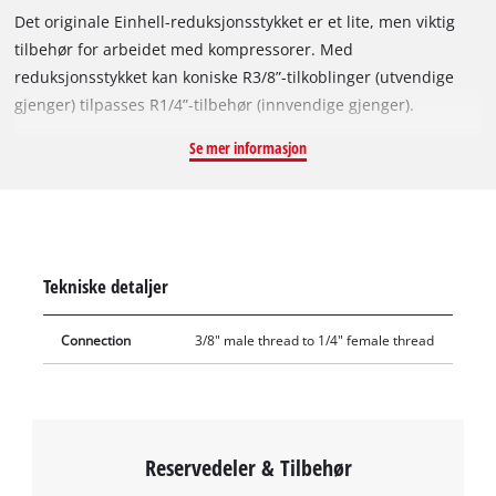
Det originale Einhell-reduksjonsstykket er et lite, men viktig
tilbehør for arbeidet med kompressorer. Med
reduksjonsstykket kan koniske R3/8”-tilkoblinger (utvendige
gjenger) tilpasses R1/4”-tilbehør (innvendige gjenger).
Reduksjonsstykket består av robust metall. Ved hjelp av
Se mer informasjon
reduksjonsnippelen kan opprinnelige 3/8" AG-tilkoblinger
reduseres til 1/4" IG-tilkoblinger, eller forstørres og dermed
samtidig supplere sortimentet av trykklufttilbehør gjennom
sammenkobling av systemer med ulik størrelse.
Reduksjonsstykkene er enkle å montere, de skrus bare på de
Tekniske detaljer
aktuelle tilkoblingene.
Connection
3/8" male thread to 1/4" female thread
Reservedeler & Tilbehør