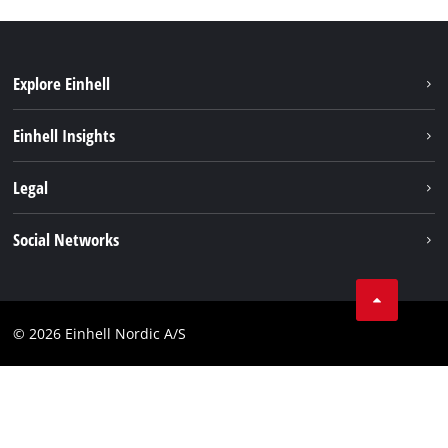
Explore Einhell
Bærekraft
Einhell Insights
Batterisystem
Om oss
Legal
Service
Einhell i verden
Impressum
Social Networks
Datavern
Linkedin
Kontakt
Compliance
© 2026 Einhell Nordic A/S