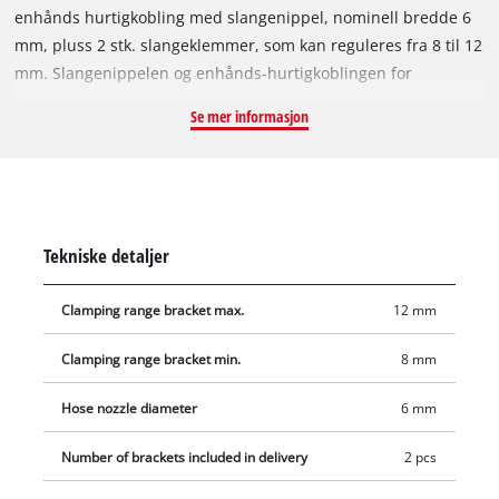
enhånds hurtigkobling med slangenippel, nominell bredde 6
mm, pluss 2 stk. slangeklemmer, som kan reguleres fra 8 til 12
mm. Slangenippelen og enhånds-hurtigkoblingen for
slangemontering er laget av messing og er konstruert for
Se mer informasjon
krevende og hyppig bruk. Med slangekoblingssettet kan
trykkluftslangene settes sammen av hobbyhåndverkeren etter
eget behov. Slangeklemmene, også klips er løsningen for rask
og enkel festing av koblingspunkter på trykkluftslanger.
Tekniske detaljer
Clamping range bracket max.
12 mm
Clamping range bracket min.
8 mm
Hose nozzle diameter
6 mm
Number of brackets included in delivery
2 pcs