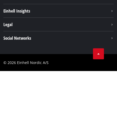
Bærekraft
Einhell Insights
Batterisystem
Om oss
Legal
Service
Einhell i verden
Impressum
Social Networks
Datavern
Linkedin
Kontakt
Compliance
© 2026 Einhell Nordic A/S