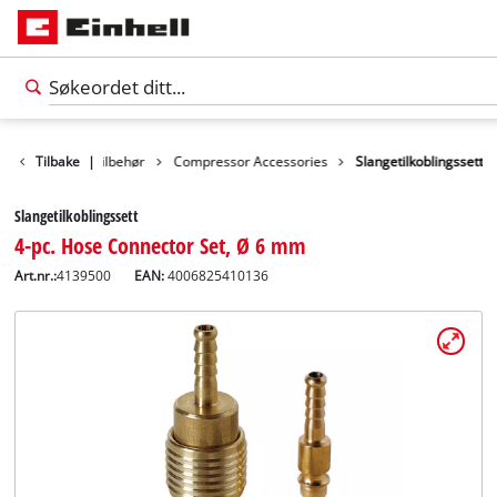
ehør
Tilbake
Verktøytilbehør
|
Compressor Accessories
Slangetilkoblingssett
Slangetilkoblingssett
4-pc. Hose Connector Set, Ø 6 mm
Art.nr.:
4139500
EAN:
4006825410136
Norsk
NO
Norsk