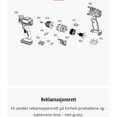
Google Maps service!
This content is not permitted to load due
to trackers that are not disclosed to the
visitor. The website owner needs to setup
the site with their CMP to add this content
to the list of technologies used.
Powered by
Usercentrics Consent
Management Platform
Reklamasjonsrett
Få utvidet reklamasjonsrett på Einhell-produktene og -
batteriene dine – helt gratis.