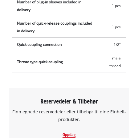
Number of plug-in sleeves included in
1 pcs
delivery
Number of quick-release couplings included
1 pcs
in delivery
Quick coupling connection
1/2"
male
Thread type quick coupling
thread
Reservedeler & Tilbehør
Finn egnede reservedeler eller tilbehør til dine Einhell-
produkter.
Oppdag
We need your consent to load the