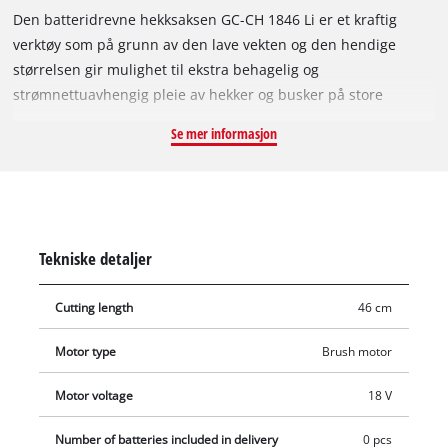
Den batteridrevne hekksaksen GC-CH 1846 Li er et kraftig
verktøy som på grunn av den lave vekten og den hendige
størrelsen gir mulighet til ekstra behagelig og
strømnettuavhengig pleie av hekker og busker på store
eiendommer og i kolonihager. Metallgirkassen sørger for lang
Se mer informasjon
levetid, og knivene av laserskåret og diamantslipt stål sørger
for rene klipperesultat. Den integrerte tohånds-
sikkerhetsbryteren sørger for at knivene stanser i løpet av
mindre enn ett sekund når en bryter slippes. Knivene
beskyttes av et knivdeksel i aluminium. Støtbeskyttelsen er
Tekniske detaljer
utstyrt med et hull til veggfeste, og på den måten kan
hekksaksen settes bort plassbesparende i en håndvending. I
Cutting length
46 cm
det stabile futteralet kan GC-CH 1846 Li transporteres og
lagres trygt og bekvemt. Batteri og lader er ikke inkludert i
Motor type
Brush motor
leveransen.
Motor voltage
18 V
Number of batteries included in delivery
0 pcs