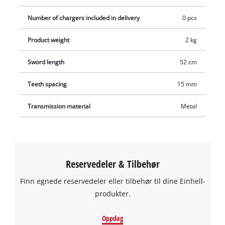
Number of chargers included in delivery
0 pcs
Product weight
2 kg
Sword length
52 cm
Teeth spacing
15 mm
Transmission material
Metal
Reservedeler & Tilbehør
Finn egnede reservedeler eller tilbehør til dine Einhell-
produkter.
Oppdag
We need your consent to load the