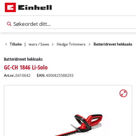
ge
Tilbake
Garden Shears / Saws
|
Hedge Trimmers
Batteridrevet hekksaks
Batteridrevet hekksaks
GC-CH 1846 Li-Solo
Art.nr.:
3410642
EAN:
4006825588293
Norsk
NO
Norsk