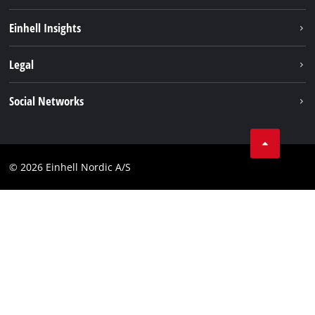
Bærekraft
Einhell Insights
Batterisystem
Om oss
Legal
Service
Einhell i verden
Impressum
Social Networks
Datavern
Linkedin
Kontakt
Compliance
© 2026 Einhell Nordic A/S