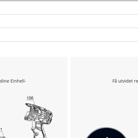
This content is not permitted to load due
to trackers that are not disclosed to the
visitor. The website owner needs to setup
the site with their CMP to add this content
to the list of technologies used.
Powered by
Usercentrics Consent
Management Platform
 dine Einhell-
Få utvidet r