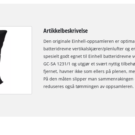
Artikkelbeskrivelse
Den originale Einhell-oppsamleren er optimalt 
batteridrevne vertikalskjærer/plenlufter og e
spesielt godt egnet til Einhell batteridrevne 
GC-SA 1231/1 og utgjør et svært nyttig tilbe
fjernet, havner ikke som ellers på plenen, m
På den måten slipper man sammenrakingen et
reduseres også tømmingen av oppsamleren.
We need your consent to load the
Google Maps service!