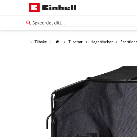
Tilbake
|
Tilbehør
Hagetilbehør
Scarifier
Norsk
NO
Norsk