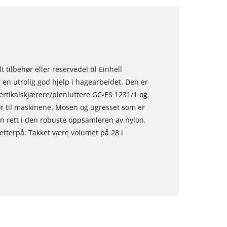
tilbehør eller reservedel til Einhell
r en utrolig god hjelp i hagearbeidet. Den er
vertikalskjærere/plenluftere GC-ES 1231/1 og
hør til maskinene. Mosen og ugresset som er
en rett i den robuste oppsamleren av nylon.
terpå. Takket være volumet på 28 l