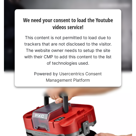
We
We need your consent to load the Youtube
need
videos service!
your
consent
This content is not permitted to load due to
to load
trackers that are not disclosed to the visitor.
the
The website owner needs to setup the site
Youtube
with their CMP to add this content to the list
of technologies used.
service!
Powered by
Usercentrics Consent
This
Management Platform
content
is
not
permitted
to
load
due
to
trackers