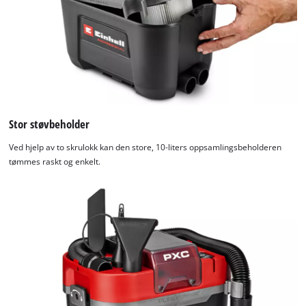
that
are
not
disclosed
to
the
visitor.
The
website
Stor støvbeholder
owner
Ved hjelp av to skrulokk kan den store, 10-liters oppsamlingsbeholderen
needs
tømmes raskt og enkelt.
to
setup
the
site
with
their
CMP
to
add
this