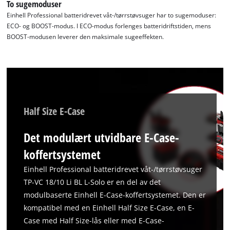
to trackers that are not disclosed to the
To sugemoduser
visitor. The website owner needs to setup
Einhell Professional batteridrevet våt-/tørrstøvsuger har to sugemoduser:
the site with their CMP to add this content
ECO- og BOOST-modus. I ECO-modus forlenges batteridriftstiden, mens
to the list of technologies used.
BOOST-modusen leverer den maksimale sugeeffekten.
Powered by
Usercentrics Consent
Management Platform
Half Size E-Case
Det modulært utvidbare E-Case-
koffertsystemet
Einhell Professional batteridrevet våt-/tørrstøvsuger
TP-VC 18/10 Li BL L-Solo er en del av det
modulbaserte Einhell E-Case-koffertsystemet. Den er
kompatibel med en Einhell Half Size E-Case, en E-
Case med Half Size-lås eller med E-Case-