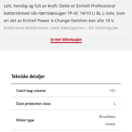
Lett, hendig og full av kraft: Dette er Einhell Professional
batteridrevet våt-/tørrstøvsuger TP-VC 18/10 Li BL L-Solo. Som
en del av Einhell Power X-Change-familien kan alle 18 V-
batteriene kombineres med støvsugeren – for ledningsløs
frihet på proff- eller gjør-det-selv-området. Maskinen drives av
Se mer informasjon
en Einhell Brushless-motor. Denne børsteløse motoren byr på
mer kraft og lengre driftstid enn tradisjonelle
kullbørstemotorer. Etter online-registrering gjelder 10 års
garanti for Brushless-motoren. Våt-/tørrstøvsugeren er
kompatibel med Einhell E-Case-systemet. Det betyr at den kan
Tekniske detaljer
kombineres direkte med en Half Size-koffert eller en standard
E-Case med Half Size-lås. Ved hjelp av E-Case-adapterplaten
Catch bag volume
10 l
kan støvsugeren også plasseres på en E-Case systemkoffert
med standardlås. Til tørrstøvsuging trengs foldefilteret
Dust protection class
L
(støvklasse L iht. Euronorm) og fleeceposen, som er inkludert i
leveransen. Foldefilteret filtrerer fine støvpartikler (AGW > 1
Brushless
Motor type
mg/m³) som gipsstøv, kalk og sand. Til våtstøvsugingen brukes
motor
det medfølgende skumfilteret. Støvbeholderen til den