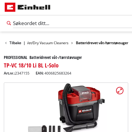
sapparater
Tilbake
|
Wet/Dry Vacuum Cleaners
Batteridrevet våt-/tørrstøvsuger
PROFESSIONAL Batteridrevet våt-/tørrstøvsuger
TP-VC 18/10 Li BL L-Solo
Art.nr.:
2347155
EAN:
4006825683264
Norsk
NO
Norsk