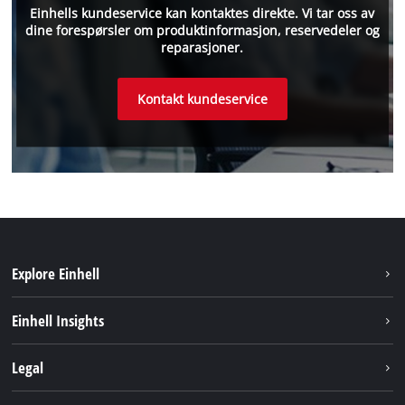
Einhells kundeservice kan kontaktes direkte. Vi tar oss av
dine forespørsler om produktinformasjon, reservedeler og
reparasjoner.
Kontakt kundeservice
Explore Einhell
Bærekraft
Einhell Insights
Batterisystem
Om oss
Legal
Service
Einhell i verden
Impressum