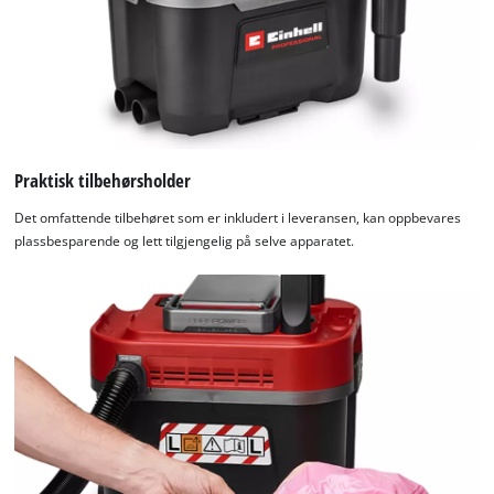
content
to
the
list
of
technologies
used.
Praktisk tilbehørsholder
Powered
by
Det omfattende tilbehøret som er inkludert i leveransen, kan oppbevares
Usercentrics
plassbesparende og lett tilgjengelig på selve apparatet.
Consent
Management
Platform