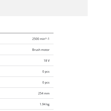
2500 min^-1
Brush motor
18 V
0 pcs
0 pcs
254 mm
1.94 kg