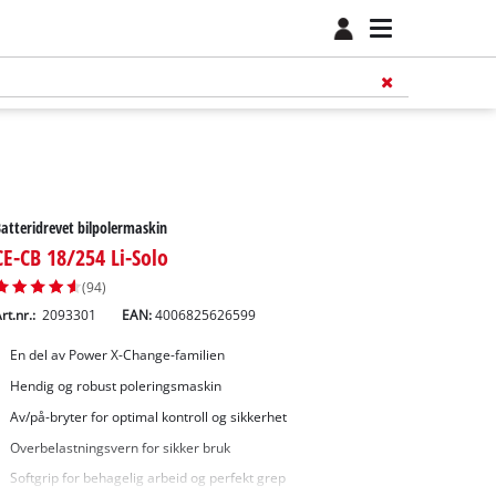
atteridrevet bilpolermaskin
CE-CB 18/254 Li-Solo
(94)
rt.nr.:
2093301
EAN:
4006825626599
En del av Power X-Change-familien
Hendig og robust poleringsmaskin
Av/på-bryter for optimal kontroll og sikkerhet
Overbelastningsvern for sikker bruk
Softgrip for behagelig arbeid og perfekt grep