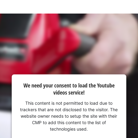
We need your consent to load the
We need your consent to load the Youtube
Google Maps service!
videos service!
This content is not permitted to load due
This content is not permitted to load due to
to trackers that are not disclosed to the
trackers that are not disclosed to the visitor. The
visitor. The website owner needs to setup
website owner needs to setup the site with their
the site with their CMP to add this content
CMP to add this content to the list of
to the list of technologies used.
technologies used.