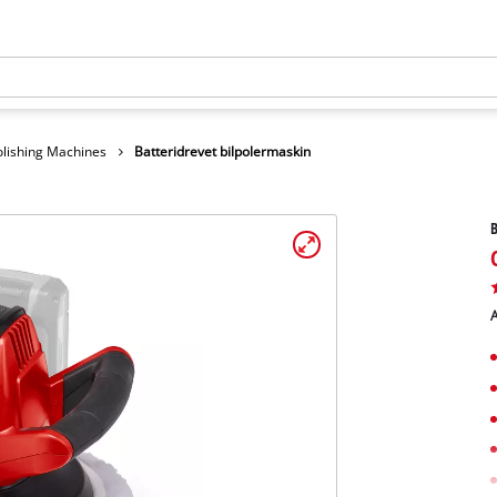
olishing Machines
Batteridrevet bilpolermaskin
B
A