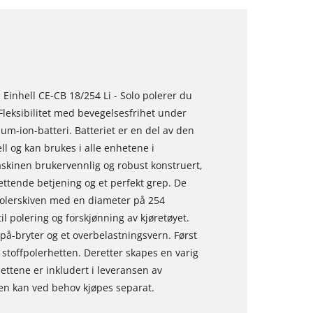
inhell CE-CB 18/254 Li - Solo polerer du
Fleksibilitet med bevegelsesfrihet under
tium-ion-batteri. Batteriet er en del av den
l og kan brukes i alle enhetene i
askinen brukervennlig og robust konstruert,
rettende betjening og et perfekt grep. De
polerskiven med en diameter på 254
til polering og forskjønning av kjøretøyet.
v/på-bryter og et overbelastningsvern. Først
stoffpolerhetten. Deretter skapes en varig
ettene er inkludert i leveransen av
en kan ved behov kjøpes separat.