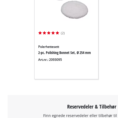
add
this
content
to
the
list
(2)
of
technologies
used.
Polerhettesett
2-pc. Polishing Bonnet Set, Ø 254 mm
Powered
Art.nr.: 2093095
by
Usercentrics
Consent
Management
Platform
Reservedeler & Tilbehør
Finn egnede reservedeler eller tilbehør til