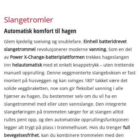
English
Slangetromler
Automatisk komfort til hagen
Glem kjedelig sveiving og snublefare.
Einhell batteridrevet
slangetrommel
revolusjonerer moderne
vanning.
Som en del
av
Power X-Change-batteriplattformen
trekkes hageslangen
inn
helautomatisk
med et enkelt knappetrykk – uten trettende
manuell opprulling. Denne veggmonterte slangeboksen er fast
montert på husveggen og kan svinges 180° takket være det
solide veggbraketten, noe som gir fleksibel vanning i alle
hjørner av hagen. Du bestemmer selv om du vil ha en
slangetrommel med eller uten vannslange. Den integrerte
slangeføringen på trommelen sørger for at slangen alltid
rulles pent opp, og den automatiske opprullingsfunksjonen
legger alt trygt på plass i trommelhuset. Hvis du trenger
full
bevegelsesfrihet
, kan du kombinere trommelen med den