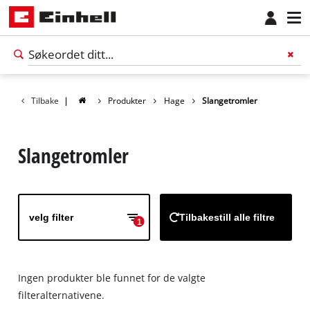
Tilbake
|
Produkter
Hage
Slangetromler
Slangetromler
velg filter
Tilbakestill alle filtre
1
Ingen produkter ble funnet for de valgte
Norsk
NO
Norsk
filteralternativene.