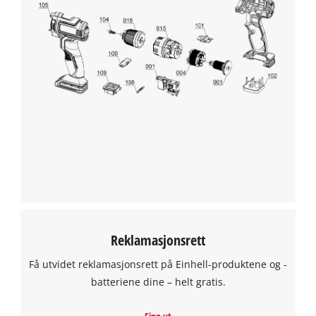
This content is not permitted to load due
to trackers that are not disclosed to the
visitor. The website owner needs to setup
the site with their CMP to add this content
to the list of technologies used.
Powered by
Usercentrics Consent
Management Platform
Reklamasjonsrett
Få utvidet reklamasjonsrett på Einhell-produktene og -
batteriene dine – helt gratis.