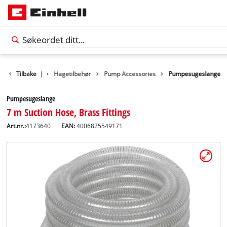
Tilbake
Tilbehør
|
Hagetilbehør
Pump Accessories
Pumpesugeslange
Pumpesugeslange
7 m Suction Hose, Brass Fittings
Art.nr.:
4173640
EAN:
4006825549171
Norsk
NO
Norsk