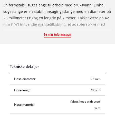
En formstabil sugeslange til arbeid med bruksvann: Einhell
sugeslange er en stabil innsugingsslange med en diameter på
25 millimeter (1“) og en lengde på 7 meter. Takket være en 42
mm (1¼”) innvendig gjengetilkobling, et adapterstykke med
innvendige gjenger 33,3 mm (1”) og en medfølgende
Se mer informasjon
gjengenippel av messing med utvendige gjenger 33,3 mm (1”)
er Einhell-sugeslangen egnet både til hagepumper og
husvannverk eller husvannautomater. Den gjennomsiktige
tekstilslangen med ståltråd er ekstremt stabil og derfor
perfekt til bruk med bruksvann. Sugeslangearmaturen består
Tekniske detaljer
av et adapterstykke med innvendige gjenger 33,3 mm (1“) og
en gjengenippel av messing med utvendige gjenger 33,3 mm
Hose diameter
25 mm
(1”). I tillegg inneholder armaturen en sugekurv av messing
med integrert tilbakeslagsventil av finmasket, rustfritt stål.
Hose length
700 cm
fabric hose with steel
Hose material
wire