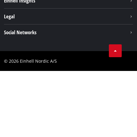
Einhell Insights
Batterisystem
Om oss
Legal
Service
Einhell i verden
Impressum
Social Networks
Datavern
Linkedin
Kontakt
Compliance
© 2026 Einhell Nordic A/S