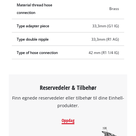
Material thread hose
Brass
connection
Type adapter piece
33,3mm (G1 IG)
Type double nipple
33,3mm (R1 AG)
Type of hose connection
42 mm (R1 1/4 IG)
Reservedeler & Tilbehør
Finn egnede reservedeler eller tilbehør til dine Einhell-
produkter.
Oppdag
We need your consent to load the
Google Maps service!