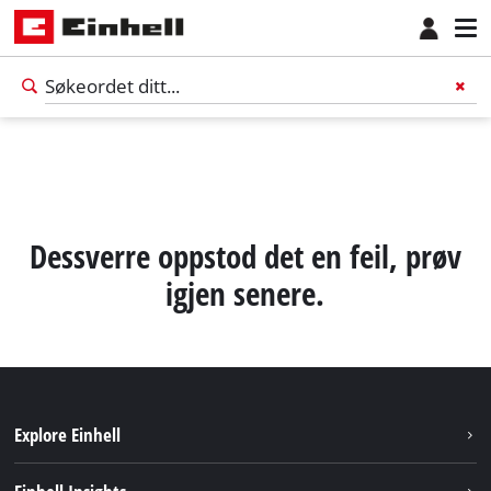
Dessverre oppstod det en feil, prøv
igjen senere.
Explore Einhell
Norsk
NO
Norsk
Bærekraft