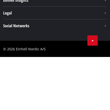
Einhell Insights
English
Batterisystem
Om oss
Legal
Service
Einhell i verden
Impressum
Social Networks
Datavern
Linkedin
Kontakt
Compliance
© 2026 Einhell Nordic A/S